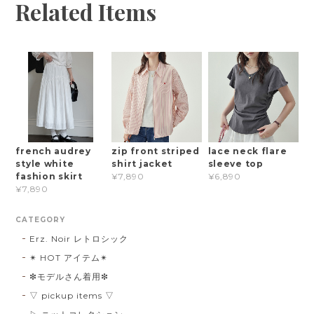
Related Items
french audrey
zip front striped
lace neck flare
style white
shirt jacket
sleeve top
fashion skirt
¥7,890
¥6,890
¥7,890
CATEGORY
Erz. Noir レトロシック
✴︎ HOT アイテム✴︎
❇︎モデルさん着用❇︎
▽ pickup items ▽