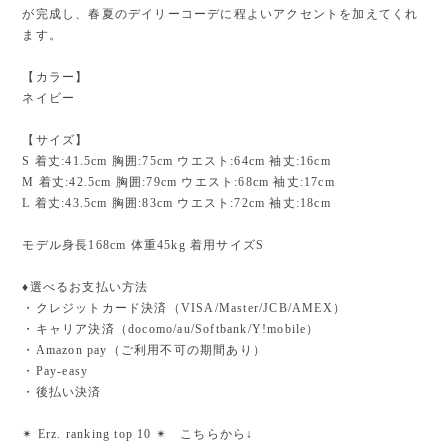
が完成し、春夏のデイリーコーデに程よいアクセントを加えてくれ
ます。
【カラー】
ネイビー
【サイズ】
S 着丈:41.5cm 胸囲:75cm ウエスト:64cm 袖丈:16cm
M 着丈:42.5cm 胸囲:79cm ウエスト:68cm 袖丈:17cm
L 着丈:43.5cm 胸囲:83cm ウエスト:72cm 袖丈:18cm
モデル身長168cm 体重45kg 着用サイズS
♦︎選べるお支払い方法
・クレジットカード決済（VISA/Master/JCB/AMEX）
・キャリア決済（docomo/au/Softbank/Y!mobile）
・Amazon pay（ご利用不可の期間あり）
・Pay-easy
・後払い決済
✴︎ Erz. ranking top 10 ✴︎ こちらから↓