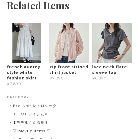
Related Items
french audrey
zip front striped
lace neck flare
style white
shirt jacket
sleeve top
fashion skirt
¥7,890
¥6,890
¥7,890
CATEGORY
Erz. Noir レトロシック
✴︎ HOT アイテム✴︎
❇︎モデルさん着用❇︎
▽ pickup items ▽