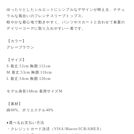
ゆったりとしたシルエットにシンプルなデザインが映える、ナチュ
ラルな風合いのフレンチスリーブトップス。
軽やかな着心地で動きやすく、パンツやスカートと合わせて春夏の
デイリーコーデに取り入れやすい一着です。
【カラー】
グレーブラウン
【サイズ】
S 着丈:52cm 胸囲:112cm
M 着丈:53cm 胸囲:116cm
L 着丈:54cm 胸囲:120cm
モデル身長168cm 着用サイズM
【素材】
綿60%、ポリエステル40%
♦︎選べるお支払い方法
・クレジットカード決済（VISA/Master/JCB/AMEX）