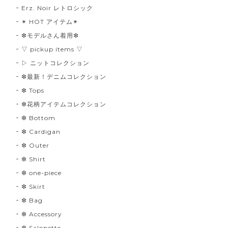
Erz. Noir レトロシック
✴︎ HOT アイテム✴︎
❇︎モデルさん着用❇︎
▽ pickup items ▽
▷ ニットコレクション
❇︎最新！デニムコレクション
❇︎ Tops
❇︎花柄アイテムコレクション
❇︎ Bottom
❇︎ Cardigan
❇︎ Outer
❇︎ Shirt
❇︎ one-piece
❇︎ Skirt
❇︎ Bag
❇︎ Accessory
❇︎ Salopette