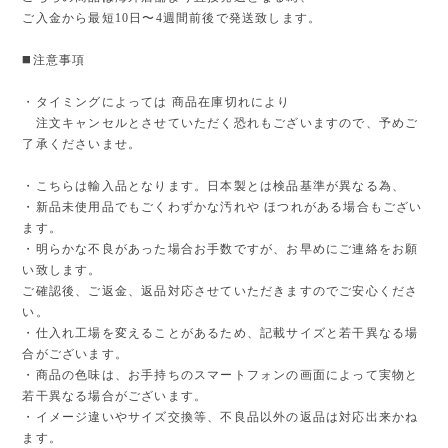
ご入金から最短10日〜4週間前後で発送致します。
◼️注意事項
・タイミングによっては 商品在庫切れにより
注文キャンセルとさせていただく恐れもございますので、予めご
了承くださいませ。
・こちらは輸入品となります。日本製とは検品基準が異なる為、
・新品未使用品でもごくわずかな汚れや ほつれがある場合もござい
ます。
・明らかな不良があった場合お手数ですが、お早めにご連絡をお願
い致します。
ご確認後、ご返金、返品対応させていただきますのでご安心くださ
い。
・仕入れ工場を変えることがあるため、記載サイズと若干異なる場
合がございます。
・商品の色味は、お手持ちのスマートフォンの画面によって実物と
若干異なる場合がございます。
・イメージ違いやサイズ交換等、不良品以外の返品は対応出来かね
ます。