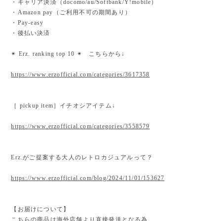
・キャリア決済（docomo/au/Softbank/Y!mobile）
・Amazon pay（ご利用不可の期間あり）
・Pay-easy
・後払い決済
✴︎ Erz. ranking top 10 ✴︎ こちらから↓
https://www.erzofficial.com/categories/3617358
［ pickup item］イチオシアイテム↓
https://www.erzofficial.com/categories/3558579
Erz.がご提案する大人のレトロカジュアルって？
https://www.erzofficial.com/blog/2024/11/01/153627
【お届けについて】
こちらの商品は海外店舗より直接発送となる為、