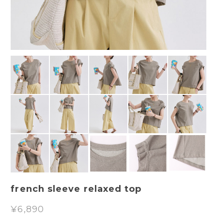
french sleeve relaxed top
¥6,890