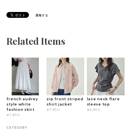
通報する
Related Items
french audrey
zip front striped
lace neck flare
style white
shirt jacket
sleeve top
fashion skirt
¥7,890
¥6,890
¥7,890
CATEGORY