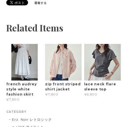
通報する
Related Items
french audrey
zip front striped
lace neck flare
style white
shirt jacket
sleeve top
fashion skirt
¥7,890
¥6,890
¥7,890
CATEGORY
Erz. Noir レトロシック