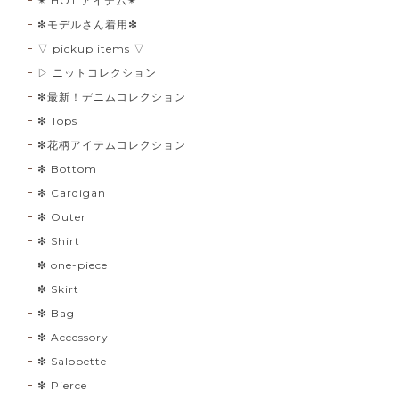
✴︎ HOT アイテム✴︎
❇︎モデルさん着用❇︎
▽ pickup items ▽
▷ ニットコレクション
❇︎最新！デニムコレクション
❇︎ Tops
❇︎花柄アイテムコレクション
❇︎ Bottom
❇︎ Cardigan
❇︎ Outer
❇︎ Shirt
❇︎ one-piece
❇︎ Skirt
❇︎ Bag
❇︎ Accessory
❇︎ Salopette
❇︎ Pierce