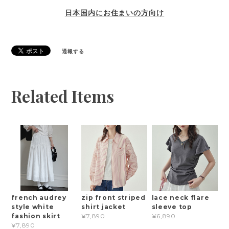
日本国内にお住まいの方向け
通報する
Related Items
french audrey
zip front striped
lace neck flare
style white
shirt jacket
sleeve top
fashion skirt
¥7,890
¥6,890
¥7,890