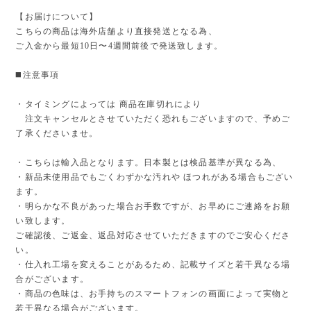
【お届けについて】
こちらの商品は海外店舗より直接発送となる為、
ご入金から最短10日〜4週間前後で発送致します。
◼️注意事項
・タイミングによっては 商品在庫切れにより
注文キャンセルとさせていただく恐れもございますので、予めご
了承くださいませ。
・こちらは輸入品となります。日本製とは検品基準が異なる為、
・新品未使用品でもごくわずかな汚れや ほつれがある場合もござい
ます。
・明らかな不良があった場合お手数ですが、お早めにご連絡をお願
い致します。
ご確認後、ご返金、返品対応させていただきますのでご安心くださ
い。
・仕入れ工場を変えることがあるため、記載サイズと若干異なる場
合がございます。
・商品の色味は、お手持ちのスマートフォンの画面によって実物と
若干異なる場合がございます。