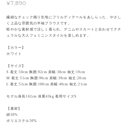
¥7,890
繊細なチェック織り生地にフリルディテールをあしらった、やさし
く上品な雰囲気の半袖ブラウスです。
軽やかな素材感で涼しく着られ、デニムやスカートと合わせてナチ
ュラルな大人フェミニンスタイルを楽しめます。
【カラー】
ホワイト
【サイズ】
S 着丈:50cm 胸囲:92cm 肩幅:38cm 袖丈:19cm
M 着丈:51cm 胸囲:96cm 肩幅:39cm 袖丈:20cm
L 着丈:52cm 胸囲:100cm 肩幅:40cm 袖丈:21cm
モデル身長162cm 体重43kg 着用サイズS
【素材】
綿50%
ポリエステル50%