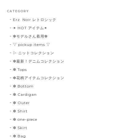
CATEGORY
Erz. Noir レトロシック
✴︎ HOT アイテム✴︎
❇︎モデルさん着用❇︎
▽ pickup items ▽
▷ ニットコレクション
❇︎最新！デニムコレクション
❇︎ Tops
❇︎花柄アイテムコレクション
❇︎ Bottom
❇︎ Cardigan
❇︎ Outer
❇︎ Shirt
❇︎ one-piece
❇︎ Skirt
❇︎ Bag