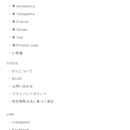
❇︎ Accessory
❇︎ Salopette
❇︎ Pierce
❇︎ Shoes
❇︎ Hat
❇︎iPhone case
□ 特集
GUIDE
Erz.について
BLOG
お問い合わせ
プライバシーポリシー
特定商取引法に基づく表記
LINK
Instagram
Facebook