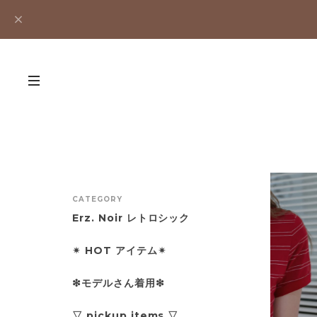
CATEGORY
Erz. Noir レトロシック
✴︎ HOT アイテム✴︎
❇︎モデルさん着用❇︎
▽ pickup items ▽