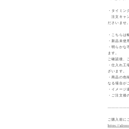
・タイミン
注文キャン
ださいませ
・こちらは
・新品未使
・明らかな
ます。
ご確認後、
・仕入れ工
ざいます。
・商品の色
なる場合が
・イメージ
・ご注文後
—————
ご購入前に
https://alro