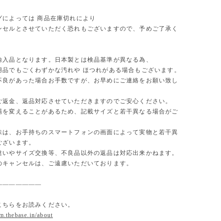
グによっては 商品在庫切れにより
セルとさせていただく恐れもございますので、予めご了承く
。
輸入品となります。日本製とは検品基準が異なる為、
用品でもごくわずかな汚れや ほつれがある場合もございます。
不良があった場合お手数ですが、お早めにご連絡をお願い致し
ご返金、返品対応させていただきますのでご安心ください。
場を変えることがあるため、記載サイズと若干異なる場合がご
味は、お手持ちのスマートフォンの画面によって実物と若干異
ございます。
違いやサイズ交換等、不良品以外の返品は対応出来かねます。
のキャンセルは、ご遠慮いただいております。
———————
こちらをお読みください。
om.thebase.in/about