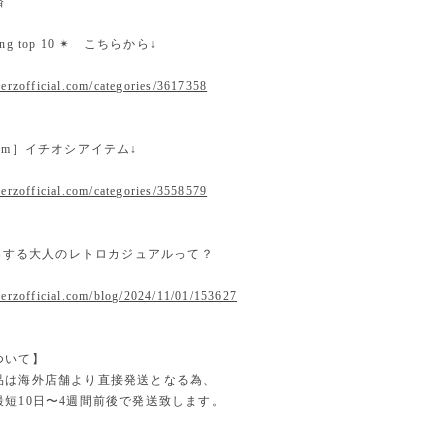
済
nking top 10 ✴︎ こちらから↓
erzofficial.com/categories/3617358
 item］イチオシアイテム↓
erzofficial.com/categories/3558579
提案する大人のレトロカジュアルって？
.erzofficial.com/blog/2024/11/01/153627
ついて】
品は海外店舗より直接発送となる為、
最短10日〜4週間前後で発送致します。