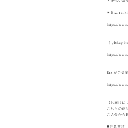
・後払い決
✴︎ Erz. ra
https://www.
［ pickup
https://www.
Erz.がご
https://www
【お届けに
こちらの商
ご入金から
◼️注意事項