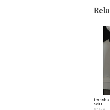
Rela
french a
skirt
¥7,890