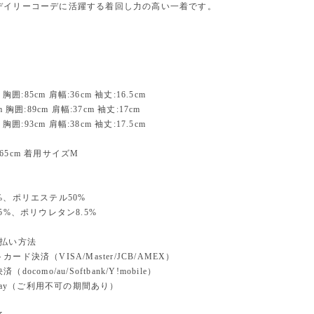
デイリーコーデに活躍する着回し力の高い一着です。
 胸囲:85cm 肩幅:36cm 袖丈:16.5cm
m 胸囲:89cm 肩幅:37cm 袖丈:17cm
 胸囲:93cm 肩幅:38cm 袖丈:17.5cm
65cm 着用サイズM
%、ポリエステル50%
.5%、ポリウレタン8.5%
支払い方法
ード決済（VISA/Master/JCB/AMEX）
docomo/au/Softbank/Y!mobile）
n pay（ご利用不可の期間あり）