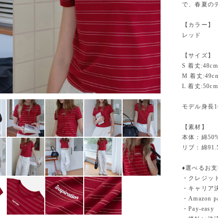
で、春夏の
【カラー】
レッド
【サイズ】
S 着丈:48cm
M 着丈:49c
L 着丈:50cm
モデル身長1
【素材】
本体：綿50
リブ：綿91
♦︎選べるお
・クレジットカ
・キャリア決済（
・Amazo
・Pay-easy