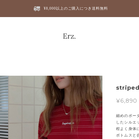
¥8,000以上のご購入につき送料無料
stripe
¥6,890
細めのボー
したシルエ
程よく身体
ボトムスと