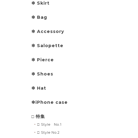
❇︎ Skirt
❇︎ Bag
❇︎ Accessory
❇︎ Salopette
❇︎ Pierce
❇︎ Shoes
❇︎ Hat
❇︎iPhone case
□ 特集
□ Style No.1
□ Style No.2