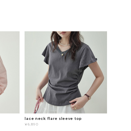
t
lace neck flare sleeve top
¥6,890