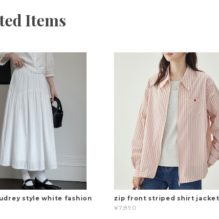
ted Items
udrey style white fashion
zip front striped shirt jacke
¥7,890