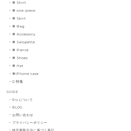
❇︎ Shirt
❇︎ one-piece
❇︎ Skirt
❇︎ Bag
❇︎ Accessory
❇︎ Salopette
❇︎ Pierce
❇︎ Shoes
❇︎ Hat
❇︎iPhone case
□ 特集
GUIDE
Erz.について
BLOG
お問い合わせ
プライバシーポリシー
特定商取引法に基づく表記