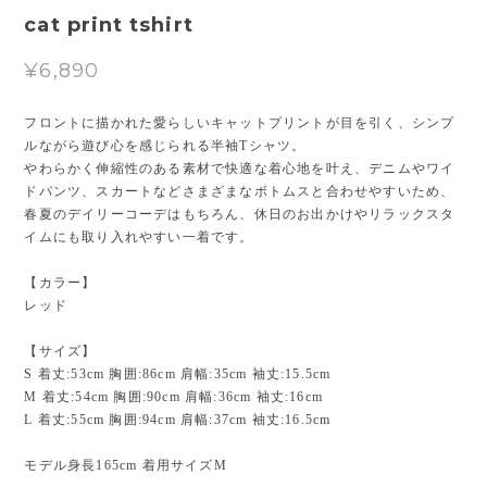
cat print tshirt
¥6,890
フロントに描かれた愛らしいキャットプリントが目を引く、シンプ
ルながら遊び心を感じられる半袖Tシャツ。
やわらかく伸縮性のある素材で快適な着心地を叶え、デニムやワイ
ドパンツ、スカートなどさまざまなボトムスと合わせやすいため、
春夏のデイリーコーデはもちろん、休日のお出かけやリラックスタ
イムにも取り入れやすい一着です。
【カラー】
レッド
【サイズ】
S 着丈:53cm 胸囲:86cm 肩幅:35cm 袖丈:15.5cm
M 着丈:54cm 胸囲:90cm 肩幅:36cm 袖丈:16cm
L 着丈:55cm 胸囲:94cm 肩幅:37cm 袖丈:16.5cm
モデル身長165cm 着用サイズM