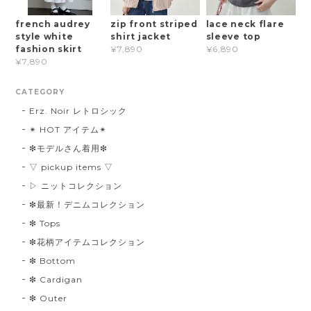
french audrey
zip front striped
lace neck flare
style white
shirt jacket
sleeve top
fashion skirt
¥7,890
¥6,890
¥7,890
CATEGORY
Erz. Noir レトロシック
✴︎ HOT アイテム✴︎
❇︎モデルさん着用❇︎
▽ pickup items ▽
▷ ニットコレクション
❇︎最新！デニムコレクション
❇︎ Tops
❇︎花柄アイテムコレクション
❇︎ Bottom
❇︎ Cardigan
❇︎ Outer