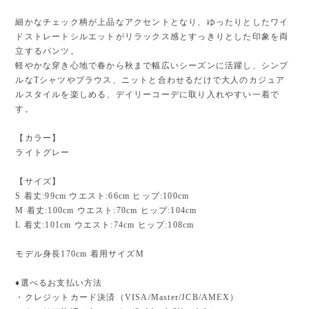
細かなチェック柄が上品なアクセントとなり、ゆったりとしたワイ
ドストレートシルエットがリラックス感とすっきりとした印象を両
立するパンツ。
軽やかな穿き心地で春から秋まで幅広いシーズンに活躍し、シンプ
ルなTシャツやブラウス、ニットと合わせるだけで大人のカジュア
ルスタイルを楽しめる、デイリーコーデに取り入れやすい一着で
す。
【カラー】
ライトグレー
【サイズ】
S 着丈:99cm ウエスト:66cm ヒップ:100cm
M 着丈:100cm ウエスト:70cm ヒップ:104cm
L 着丈:101cm ウエスト:74cm ヒップ:108cm
モデル身長170cm 着用サイズM
♦︎選べるお支払い方法
・クレジットカード決済（VISA/Master/JCB/AMEX）