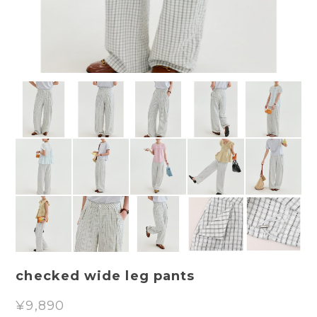
checked wide leg pants
¥9,890