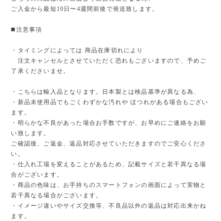
ご入金から最短10日〜4週間前後で発送致します。
◼️注意事項
・タイミングによっては 商品在庫切れにより
注文キャンセルとさせていただく恐れもございますので、予めご
了承くださいませ。
・こちらは輸入品となります。日本製とは検品基準が異なる為、
・新品未使用品でもごくわずかな汚れや ほつれがある場合もござい
ます。
・明らかな不良があった場合お手数ですが、お早めにご連絡をお願
い致します。
ご確認後、ご返金、返品対応させていただきますのでご安心くださ
い。
・仕入れ工場を変えることがあるため、記載サイズと若干異なる場
合がございます。
・商品の色味は、お手持ちのスマートフォンの画面によって実物と
若干異なる場合がございます。
・イメージ違いやサイズ交換等、不良品以外の返品は対応出来かね
ます。