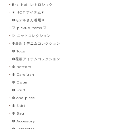
Erz. Noir レトロシック
✴︎ HOT アイテム✴︎
❇︎モデルさん着用❇︎
▽ pickup items ▽
▷ ニットコレクション
❇︎最新！デニムコレクション
❇︎ Tops
❇︎花柄アイテムコレクション
❇︎ Bottom
❇︎ Cardigan
❇︎ Outer
❇︎ Shirt
❇︎ one-piece
❇︎ Skirt
❇︎ Bag
❇︎ Accessory
❇︎ Salopette