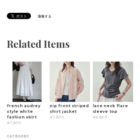
通報する
Related Items
french audrey
zip front striped
lace neck flare
style white
shirt jacket
sleeve top
fashion skirt
¥7,890
¥6,890
¥7,890
CATEGORY