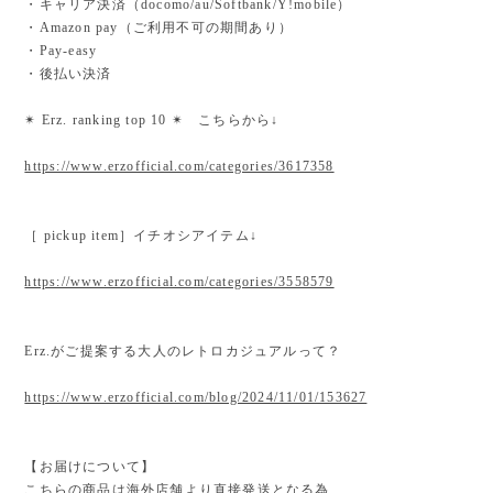
・キャリア決済（docomo/au/Softbank/Y!mobile）
・Amazon pay（ご利用不可の期間あり）
・Pay-easy
・後払い決済
✴︎ Erz. ranking top 10 ✴︎ こちらから↓
https://www.erzofficial.com/categories/3617358
［ pickup item］イチオシアイテム↓
https://www.erzofficial.com/categories/3558579
Erz.がご提案する大人のレトロカジュアルって？
https://www.erzofficial.com/blog/2024/11/01/153627
【お届けについて】
こちらの商品は海外店舗より直接発送となる為、