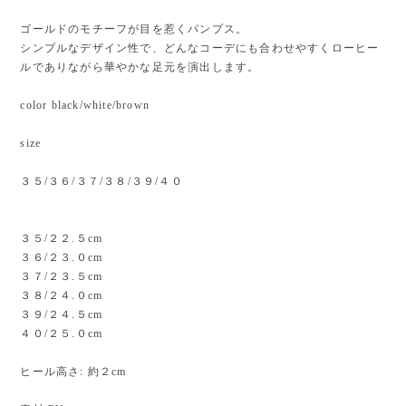
ゴールドのモチーフが目を惹くパンプス。
シンプルなデザイン性で、どんなコーデにも合わせやすくローヒー
ルでありながら華やかな足元を演出します。
color black/white/brown
size
３５/３６/３７/３８/３９/４０
３５/２２.５cm
３６/２３.０cm
３７/２３.５cm
３８/２４.０cm
３９/２４.５cm
４０/２５.０cm
ヒール高さ: 約２cm