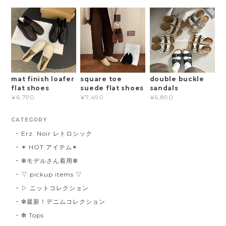
mat finish loafer
square toe
double buckle
flat shoes
suede flat shoes
sandals
¥6,790
¥7,490
¥6,890
CATEGORY
Erz. Noir レトロシック
✴︎ HOT アイテム✴︎
❇︎モデルさん着用❇︎
▽ pickup items ▽
▷ ニットコレクション
❇︎最新！デニムコレクション
❇︎ Tops