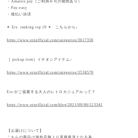
・Amazon pay（ご利用不可の期間あり）
・Pay-easy
・後払い決済
✴︎ Erz. ranking top 10 ✴︎ こちらから↓
https://www.erzofficial.com/categories/3617358
［ pickup item］イチオシアイテム↓
https://www.erzofficial.com/categories/3558579
Erz.がご提案する大人のレトロカジュアルって？
https://www.erzofficial.com/blog/2021/09/06/123341
【お届けについて】
こちらの商品は海外店舗より直接発送となる為、