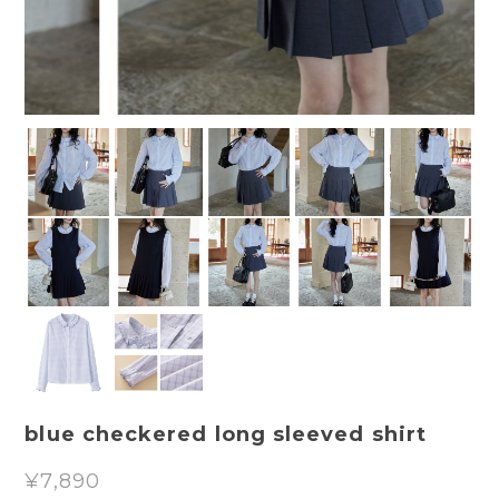
blue checkered long sleeved shirt
¥7,890