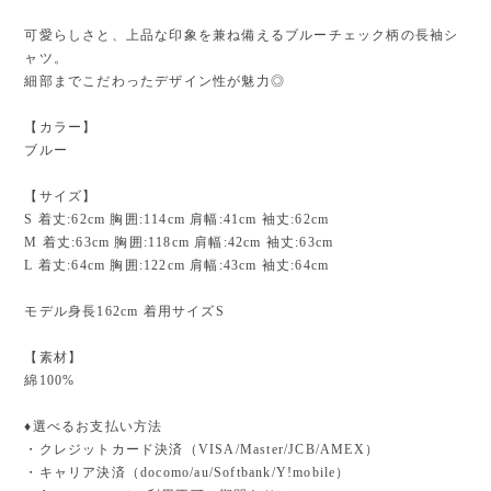
可愛らしさと、上品な印象を兼ね備えるブルーチェック柄の長袖シ
ャツ。
細部までこだわったデザイン性が魅力◎
【カラー】
ブルー
【サイズ】
S 着丈:62cm 胸囲:114cm 肩幅:41cm 袖丈:62cm
M 着丈:63cm 胸囲:118cm 肩幅:42cm 袖丈:63cm
L 着丈:64cm 胸囲:122cm 肩幅:43cm 袖丈:64cm
モデル身長162cm 着用サイズS
【素材】
綿100%
♦︎選べるお支払い方法
・クレジットカード決済（VISA/Master/JCB/AMEX）
・キャリア決済（docomo/au/Softbank/Y!mobile）