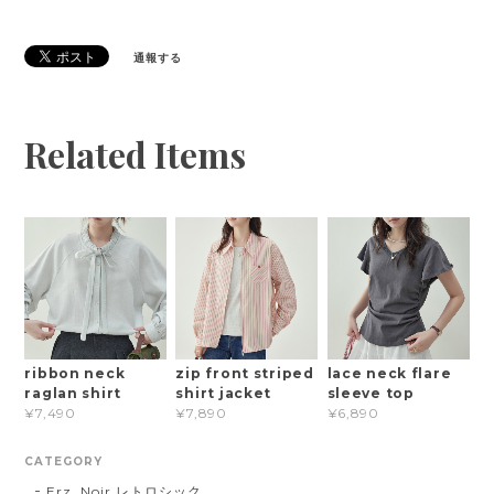
通報する
Related Items
ribbon neck
zip front striped
lace neck flare
raglan shirt
shirt jacket
sleeve top
¥7,490
¥7,890
¥6,890
CATEGORY
Erz. Noir レトロシック