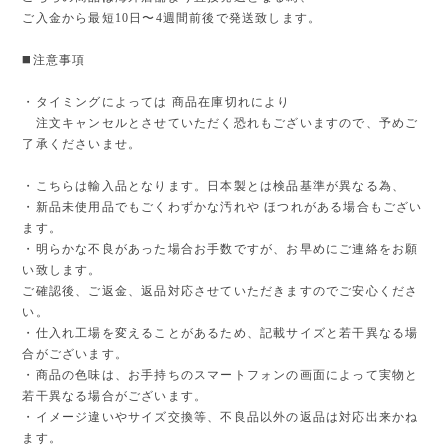
ご入金から最短10日〜4週間前後で発送致します。
◼️注意事項
・タイミングによっては 商品在庫切れにより
注文キャンセルとさせていただく恐れもございますので、予めご
了承くださいませ。
・こちらは輸入品となります。日本製とは検品基準が異なる為、
・新品未使用品でもごくわずかな汚れや ほつれがある場合もござい
ます。
・明らかな不良があった場合お手数ですが、お早めにご連絡をお願
い致します。
ご確認後、ご返金、返品対応させていただきますのでご安心くださ
い。
・仕入れ工場を変えることがあるため、記載サイズと若干異なる場
合がございます。
・商品の色味は、お手持ちのスマートフォンの画面によって実物と
若干異なる場合がございます。
・イメージ違いやサイズ交換等、不良品以外の返品は対応出来かね
ます。