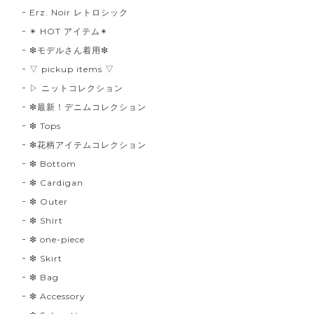
Erz. Noir レトロシック
✴︎ HOT アイテム✴︎
❇︎モデルさん着用❇︎
▽ pickup items ▽
▷ ニットコレクション
❇︎最新！デニムコレクション
❇︎ Tops
❇︎花柄アイテムコレクション
❇︎ Bottom
❇︎ Cardigan
❇︎ Outer
❇︎ Shirt
❇︎ one-piece
❇︎ Skirt
❇︎ Bag
❇︎ Accessory