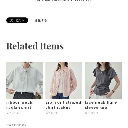
通報する
Related Items
ribbon neck
zip front striped
lace neck flare
raglan shirt
shirt jacket
sleeve top
¥7,490
¥7,890
¥6,890
CATEGORY