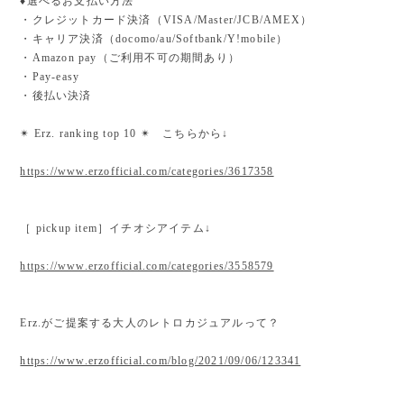
♦︎選べるお支払い方法
・クレジットカード決済（VISA/Master/JCB/AMEX）
・キャリア決済（docomo/au/Softbank/Y!mobile）
・Amazon pay（ご利用不可の期間あり）
・Pay-easy
・後払い決済
✴︎ Erz. ranking top 10 ✴︎ こちらから↓
https://www.erzofficial.com/categories/3617358
［ pickup item］イチオシアイテム↓
https://www.erzofficial.com/categories/3558579
Erz.がご提案する大人のレトロカジュアルって？
https://www.erzofficial.com/blog/2021/09/06/123341