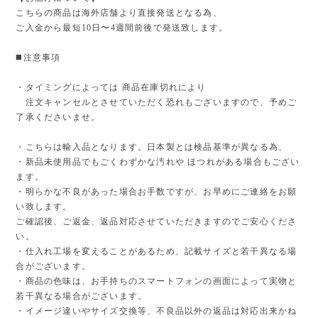
こちらの商品は海外店舗より直接発送となる為、
ご入金から最短10日〜4週間前後で発送致します。
◼️注意事項
・タイミングによっては 商品在庫切れにより
注文キャンセルとさせていただく恐れもございますので、予めご
了承くださいませ。
・こちらは輸入品となります。日本製とは検品基準が異なる為、
・新品未使用品でもごくわずかな汚れや ほつれがある場合もござい
ます。
・明らかな不良があった場合お手数ですが、お早めにご連絡をお願
い致します。
ご確認後、ご返金、返品対応させていただきますのでご安心くださ
い。
・仕入れ工場を変えることがあるため、記載サイズと若干異なる場
合がございます。
・商品の色味は、お手持ちのスマートフォンの画面によって実物と
若干異なる場合がございます。
・イメージ違いやサイズ交換等、不良品以外の返品は対応出来かね