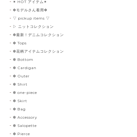
✴︎ HOT アイテム✴︎
❇︎モデルさん着用❇︎
▽ pickup items ▽
▷ ニットコレクション
❇︎最新！デニムコレクション
❇︎ Tops
❇︎花柄アイテムコレクション
❇︎ Bottom
❇︎ Cardigan
❇︎ Outer
❇︎ Shirt
❇︎ one-piece
❇︎ Skirt
❇︎ Bag
❇︎ Accessory
❇︎ Salopette
❇︎ Pierce