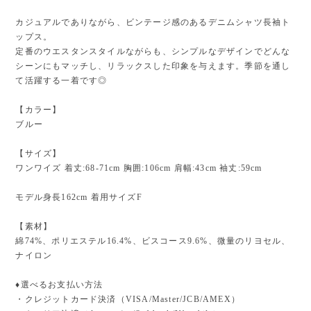
カジュアルでありながら、ビンテージ感のあるデニムシャツ長袖ト
ップス。
定番のウエスタンスタイルながらも、シンプルなデザインでどんな
シーンにもマッチし、リラックスした印象を与えます。季節を通し
て活躍する一着です◎
【カラー】
ブルー
【サイズ】
ワンワイズ 着丈:68-71cm 胸囲:106cm 肩幅:43cm 袖丈:59cm
モデル身長162cm 着用サイズF
【素材】
綿74%、ポリエステル16.4%、ビスコース9.6%、微量のリヨセル、
ナイロン
♦︎選べるお支払い方法
・クレジットカード決済（VISA/Master/JCB/AMEX）