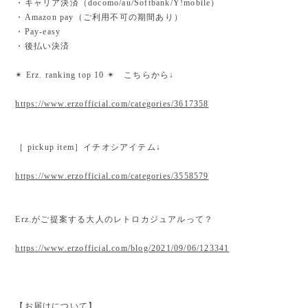
・キャリア決済（docomo/au/Softbank/Y!mobile）
・Amazon pay（ご利用不可の期間あり）
・Pay-easy
・後払い決済
✴︎ Erz. ranking top 10 ✴︎ こちらから↓
https://www.erzofficial.com/categories/3617358
［ pickup item］イチオシアイテム↓
https://www.erzofficial.com/categories/3558579
Erz.がご提案する大人のレトロカジュアルって？
https://www.erzofficial.com/blog/2021/09/06/123341
【お届けについて】