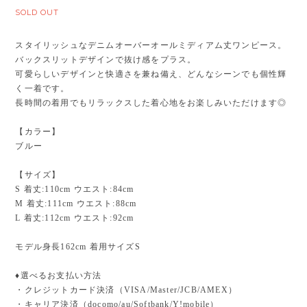
SOLD OUT
スタイリッシュなデニムオーバーオールミディアム丈ワンピース。
バックスリットデザインで抜け感をプラス。
可愛らしいデザインと快適さを兼ね備え、どんなシーンでも個性輝
く一着です。
長時間の着用でもリラックスした着心地をお楽しみいただけます◎
【カラー】
ブルー
【サイズ】
S 着丈:110cm ウエスト:84cm
M 着丈:111cm ウエスト:88cm
L 着丈:112cm ウエスト:92cm
モデル身長162cm 着用サイズS
♦︎選べるお支払い方法
・クレジットカード決済（VISA/Master/JCB/AMEX）
・キャリア決済（docomo/au/Softbank/Y!mobile）