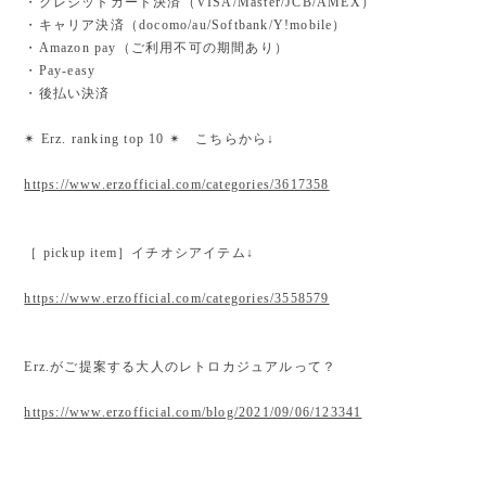
・クレジットカード決済（VISA/Master/JCB/AMEX）
・キャリア決済（docomo/au/Softbank/Y!mobile）
・Amazon pay（ご利用不可の期間あり）
・Pay-easy
・後払い決済
✴︎ Erz. ranking top 10 ✴︎ こちらから↓
https://www.erzofficial.com/categories/3617358
［ pickup item］イチオシアイテム↓
https://www.erzofficial.com/categories/3558579
Erz.がご提案する大人のレトロカジュアルって？
https://www.erzofficial.com/blog/2021/09/06/123341