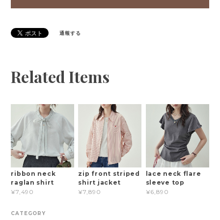
通報する
Related Items
ribbon neck
zip front striped
lace neck flare
raglan shirt
shirt jacket
sleeve top
¥7,490
¥7,890
¥6,890
CATEGORY