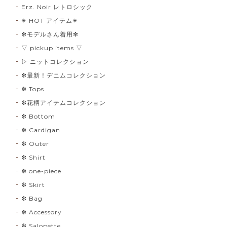
Erz. Noir レトロシック
✴︎ HOT アイテム✴︎
❇︎モデルさん着用❇︎
▽ pickup items ▽
▷ ニットコレクション
❇︎最新！デニムコレクション
❇︎ Tops
❇︎花柄アイテムコレクション
❇︎ Bottom
❇︎ Cardigan
❇︎ Outer
❇︎ Shirt
❇︎ one-piece
❇︎ Skirt
❇︎ Bag
❇︎ Accessory
❇︎ Salopette