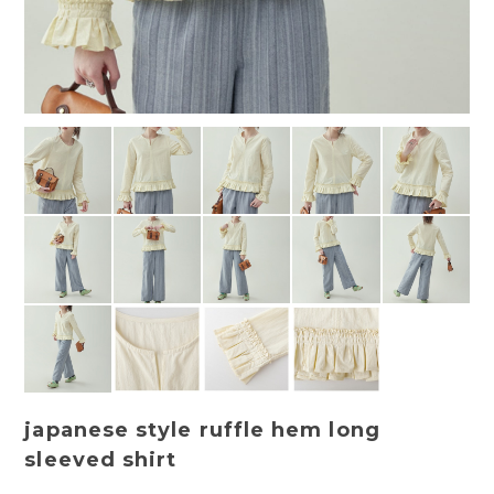
japanese style ruffle hem long
sleeved shirt