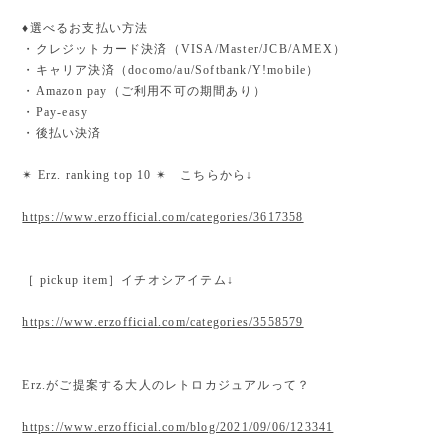
♦︎選べるお支払い方法
・クレジットカード決済（VISA/Master/JCB/AMEX）
・キャリア決済（docomo/au/Softbank/Y!mobile）
・Amazon pay（ご利用不可の期間あり）
・Pay-easy
・後払い決済
✴︎ Erz. ranking top 10 ✴︎ こちらから↓
https://www.erzofficial.com/categories/3617358
［ pickup item］イチオシアイテム↓
https://www.erzofficial.com/categories/3558579
Erz.がご提案する大人のレトロカジュアルって？
https://www.erzofficial.com/blog/2021/09/06/123341