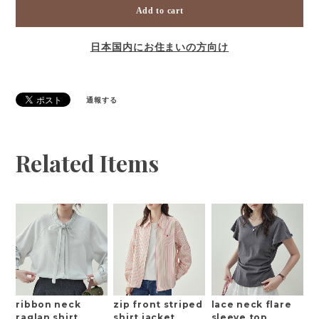
Add to cart
日本国内にお住まいの方向け
通報する
Related Items
ribbon neck
zip front striped
lace neck flare
raglan shirt
shirt jacket
sleeve top