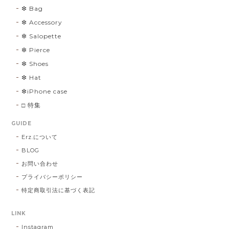
❇︎ Bag
❇︎ Accessory
❇︎ Salopette
❇︎ Pierce
❇︎ Shoes
❇︎ Hat
❇︎iPhone case
□ 特集
GUIDE
Erz.について
BLOG
お問い合わせ
プライバシーポリシー
特定商取引法に基づく表記
LINK
Instagram