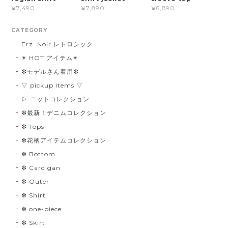
¥7,490
¥7,890
¥6,890
CATEGORY
Erz. Noir レトロシック
✴︎ HOT アイテム✴︎
❇︎モデルさん着用❇︎
▽ pickup items ▽
▷ ニットコレクション
❇︎最新！デニムコレクション
❇︎ Tops
❇︎花柄アイテムコレクション
❇︎ Bottom
❇︎ Cardigan
❇︎ Outer
❇︎ Shirt
❇︎ one-piece
❇︎ Skirt