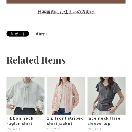
日本国内にお住まいの方向け
通報する
Related Items
ribbon neck
zip front striped
lace neck flare
raglan shirt
shirt jacket
sleeve top
¥7,490
¥7,890
¥6,890