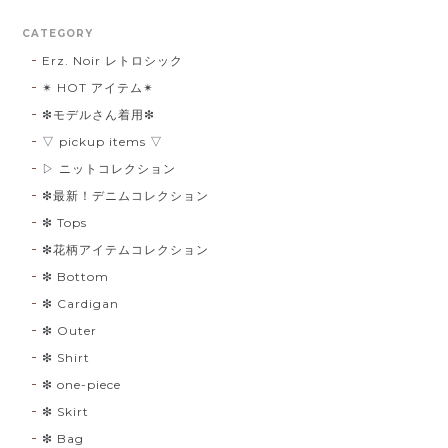
CATEGORY
Erz. Noir レトロシック
✴︎ HOT アイテム✴︎
❇︎モデルさん着用❇︎
▽ pickup items ▽
▷ ニットコレクション
❇︎最新！デニムコレクション
❇︎ Tops
❇︎花柄アイテムコレクション
❇︎ Bottom
❇︎ Cardigan
❇︎ Outer
❇︎ Shirt
❇︎ one-piece
❇︎ Skirt
❇︎ Bag