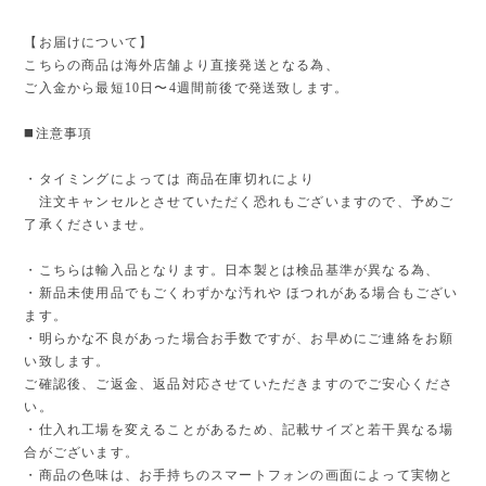
【お届けについて】
こちらの商品は海外店舗より直接発送となる為、
ご入金から最短10日〜4週間前後で発送致します。
◼️注意事項
・タイミングによっては 商品在庫切れにより
注文キャンセルとさせていただく恐れもございますので、予めご
了承くださいませ。
・こちらは輸入品となります。日本製とは検品基準が異なる為、
・新品未使用品でもごくわずかな汚れや ほつれがある場合もござい
ます。
・明らかな不良があった場合お手数ですが、お早めにご連絡をお願
い致します。
ご確認後、ご返金、返品対応させていただきますのでご安心くださ
い。
・仕入れ工場を変えることがあるため、記載サイズと若干異なる場
合がございます。
・商品の色味は、お手持ちのスマートフォンの画面によって実物と