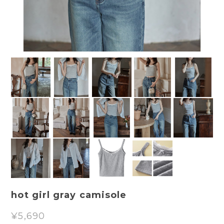
hot girl gray camisole
¥5,690