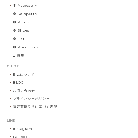
❇︎ Accessory
❇︎ Salopette
❇︎ Pierce
❇︎ Shoes
❇︎ Hat
❇︎iPhone case
□ 特集
GUIDE
Erz.について
BLOG
お問い合わせ
プライバシーポリシー
特定商取引法に基づく表記
LINK
Instagram
Facebook