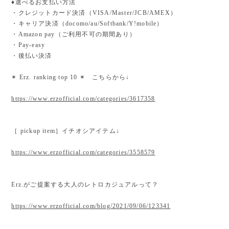
♦︎選べるお支払い方法
・クレジットカード決済（VISA/Master/JCB/AMEX）
・キャリア決済（docomo/au/Softbank/Y!mobile）
・Amazon pay（ご利用不可の期間あり）
・Pay-easy
・後払い決済
✴︎ Erz. ranking top 10 ✴︎ こちらから↓
https://www.erzofficial.com/categories/3617358
［ pickup item］イチオシアイテム↓
https://www.erzofficial.com/categories/3558579
Erz.がご提案する大人のレトロカジュアルって？
https://www.erzofficial.com/blog/2021/09/06/123341