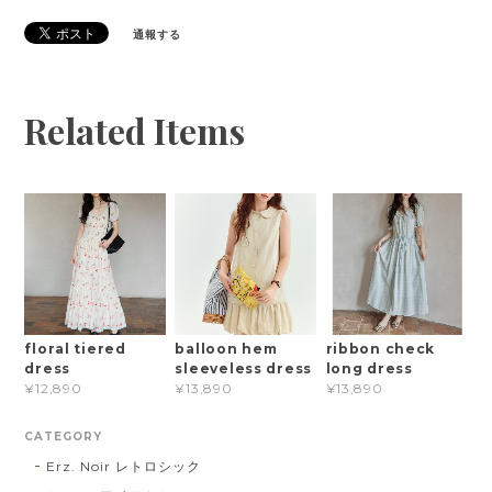
通報する
Related Items
floral tiered
balloon hem
ribbon check
dress
sleeveless dress
long dress
¥12,890
¥13,890
¥13,890
CATEGORY
Erz. Noir レトロシック