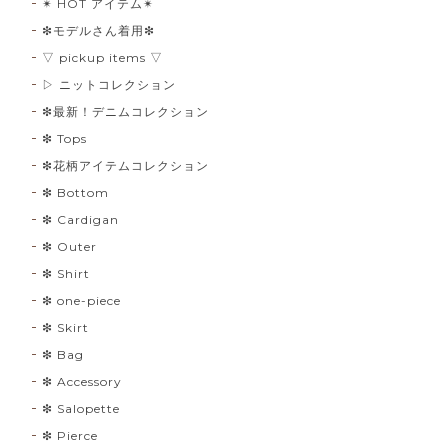
✴︎ HOT アイテム✴︎
❇︎モデルさん着用❇︎
▽ pickup items ▽
▷ ニットコレクション
❇︎最新！デニムコレクション
❇︎ Tops
❇︎花柄アイテムコレクション
❇︎ Bottom
❇︎ Cardigan
❇︎ Outer
❇︎ Shirt
❇︎ one-piece
❇︎ Skirt
❇︎ Bag
❇︎ Accessory
❇︎ Salopette
❇︎ Pierce