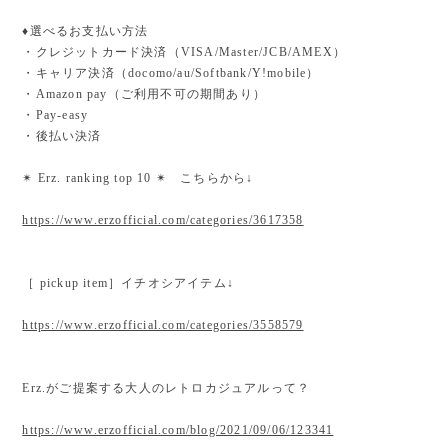
♦︎選べるお支払い方法
・クレジットカード決済（VISA/Master/JCB/AMEX）
・キャリア決済（docomo/au/Softbank/Y!mobile）
・Amazon pay（ご利用不可の期間あり）
・Pay-easy
・後払い決済
✴︎ Erz. ranking top 10 ✴︎ こちらから↓
https://www.erzofficial.com/categories/3617358
［ pickup item］イチオシアイテム↓
https://www.erzofficial.com/categories/3558579
Erz.がご提案する大人のレトロカジュアルって？
https://www.erzofficial.com/blog/2021/09/06/123341