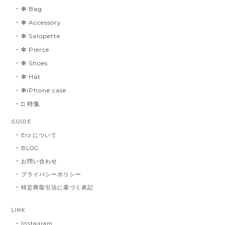
❇︎ Bag
❇︎ Accessory
❇︎ Salopette
❇︎ Pierce
❇︎ Shoes
❇︎ Hat
❇︎iPhone case
□ 特集
GUIDE
Erz.について
BLOG
お問い合わせ
プライバシーポリシー
特定商取引法に基づく表記
LINK
Instagram