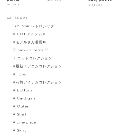
¥9,890
¥9,890
CATEGORY
Erz. Noir レトロシック
✴︎ HOT アイテム✴︎
❇︎モデルさん着用❇︎
▽ pickup items ▽
▷ ニットコレクション
❇︎最新！デニムコレクション
❇︎ Tops
❇︎花柄アイテムコレクション
❇︎ Bottom
❇︎ Cardigan
❇︎ Outer
❇︎ Shirt
❇︎ one-piece
❇︎ Skirt