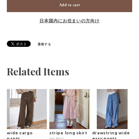
Add to cart
日本国内にお住まいの方向け
通報する
Related Items
wide cargo
stripe long skirt
drawstring wide
pants
easy pants
¥9,890