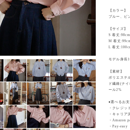
【カラー】
ブルー、ピ
【サイズ】
S 着丈:98c
M 着丈:99c
L 着丈:100
モデル身長1
【素材】
ポリエステル
ド繊維(ナイ
ール2%
♦︎選べるお
・クレジットカ
・キャリア決済（
・Amazo
・Pay-easy