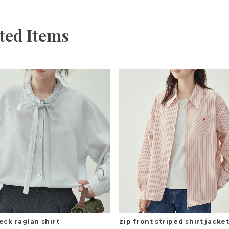
ted Items
eck raglan shirt
zip front striped shirt jacke