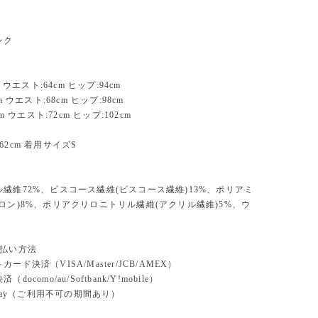
ンク
m ウエスト:64cm ヒップ:94cm
m ウエスト:68cm ヒップ:98cm
cm ウエスト:72cm ヒップ:102cm
62cm 着用サイズS
繊維72%、ビスコース繊維(ビスコース繊維)13%、ポリアミ
ロン)8%、ポリアクリロニトリル繊維(アクリル繊維)5%、ウ
支払い方法
ード決済（VISA/Master/JCB/AMEX）
docomo/au/Softbank/Y!mobile）
n pay（ご利用不可の期間あり）