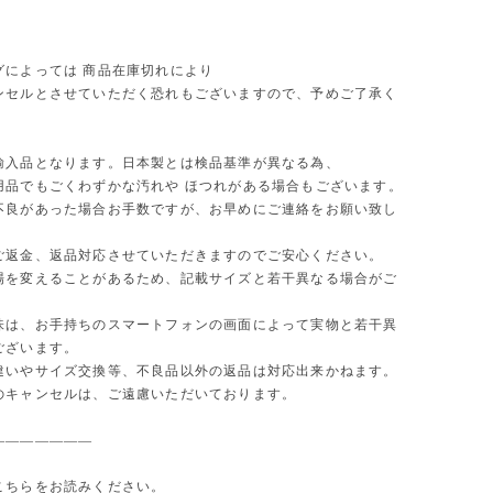
グによっては 商品在庫切れにより
セルとさせていただく恐れもございますので、予めご了承く
。
輸入品となります。日本製とは検品基準が異なる為、
用品でもごくわずかな汚れや ほつれがある場合もございます。
不良があった場合お手数ですが、お早めにご連絡をお願い致し
ご返金、返品対応させていただきますのでご安心ください。
場を変えることがあるため、記載サイズと若干異なる場合がご
味は、お手持ちのスマートフォンの画面によって実物と若干異
ございます。
違いやサイズ交換等、不良品以外の返品は対応出来かねます。
のキャンセルは、ご遠慮いただいております。
———————
こちらをお読みください。