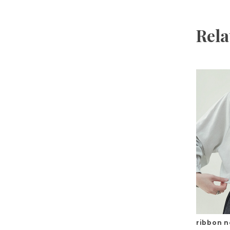
Rela
ribbon n