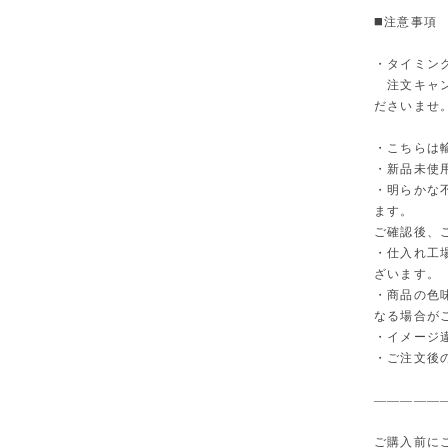
◼️注意事項
・タイミン
注文キャン
ださいませ
・こちらは
・新品未使
・明らかな
ます。
ご確認後、
・仕入れ工
ざいます。
・商品の色
なる場合が
・イメージ
・ご注文後
—————
ご購入前に