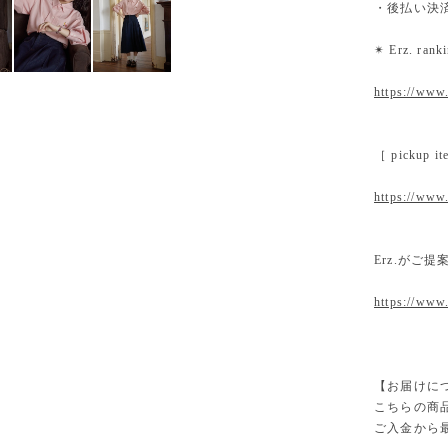
・後払い決
✴︎ Erz. ra
https://www.
［ pickup
https://www.
Erz.がご
https://www
【お届けに
こちらの商
ご入金から