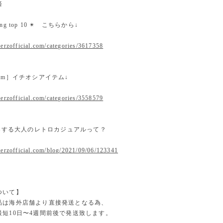
済
nking top 10 ✴︎ こちらから↓
erzofficial.com/categories/3617358
 item］イチオシアイテム↓
erzofficial.com/categories/3558579
提案する大人のレトロカジュアルって？
.erzofficial.com/blog/2021/09/06/123341
ついて】
品は海外店舗より直接発送となる為、
最短10日〜4週間前後で発送致します。