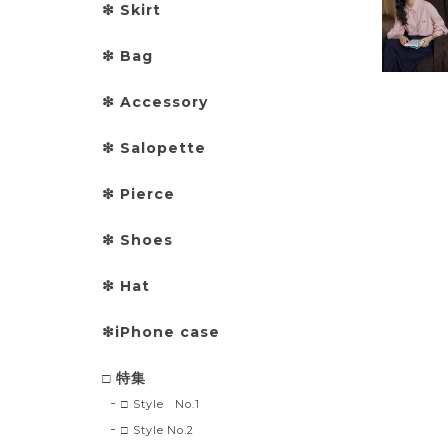
❇︎ Skirt
❇︎ Bag
❇︎ Accessory
❇︎ Salopette
❇︎ Pierce
❇︎ Shoes
❇︎ Hat
❇︎iPhone case
□ 特集
□ Style No.1
□ Style No.2