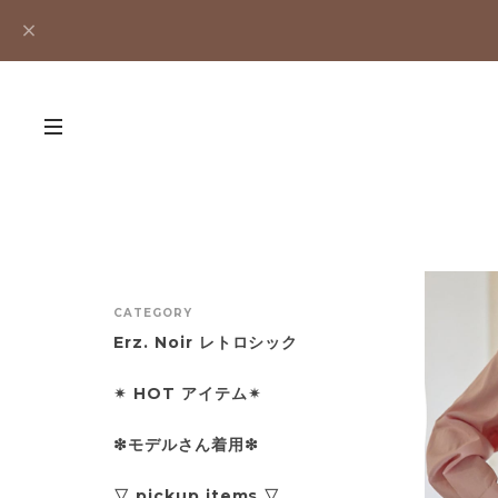
CATEGORY
Erz. Noir レトロシック
✴︎ HOT アイテム✴︎
❇︎モデルさん着用❇︎
▽ pickup items ▽