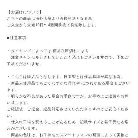
【お届けについて】
こちらの商品は海外店舗より直接発送となる為、
ご入金から最短10日〜4週間前後で発送致します。
◼️注意事項
・タイミングによっては 商品在庫切れにより
注文キャンセルとさせていただく恐れもございますので、予めご
了承くださいませ。
・こちらは輸入品となります。日本製とは検品基準が異なる為、
・新品未使用品でもごくわずかな汚れや ほつれがある場合もござい
ます。
・明らかな不良があった場合お手数ですが、お早めにご連絡をお願
い致します。
ご確認後、ご返金、返品対応させていただきますのでご安心くださ
い。
・仕入れ工場を変えることがあるため、記載サイズと若干異なる場
合がございます。
・商品の色味は、お手持ちのスマートフォンの画面によって実物と