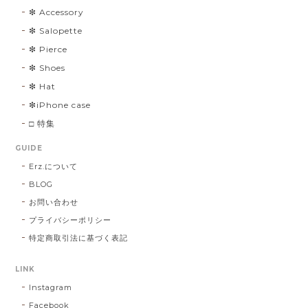
❇︎ Accessory
❇︎ Salopette
❇︎ Pierce
❇︎ Shoes
❇︎ Hat
❇︎iPhone case
□ 特集
GUIDE
Erz.について
BLOG
お問い合わせ
プライバシーポリシー
特定商取引法に基づく表記
LINK
Instagram
Facebook