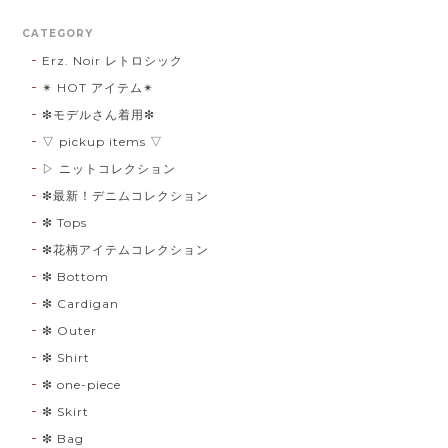
CATEGORY
Erz. Noir レトロシック
✴︎ HOT アイテム✴︎
❇︎モデルさん着用❇︎
▽ pickup items ▽
▷ ニットコレクション
❇︎最新！デニムコレクション
❇︎ Tops
❇︎花柄アイテムコレクション
❇︎ Bottom
❇︎ Cardigan
❇︎ Outer
❇︎ Shirt
❇︎ one-piece
❇︎ Skirt
❇︎ Bag