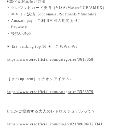
♦︎選べるお支払い方法
・クレジットカード決済（VISA/Master/JCB/AMEX）
・キャリア決済（docomo/au/Softbank/Y!mobile）
・Amazon pay（ご利用不可の期間あり）
・Pay-easy
・後払い決済
✴︎ Erz. ranking top 10 ✴︎ こちらから↓
https://www.erzofficial.com/categories/3617358
［ pickup item］イチオシアイテム↓
https://www.erzofficial.com/categories/3558579
Erz.がご提案する大人のレトロカジュアルって？
https://www.erzofficial.com/blog/2021/09/06/123341