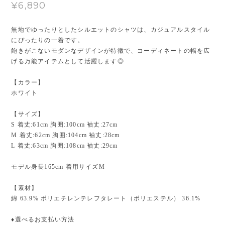
¥6,890
無地でゆったりとしたシルエットのシャツは、カジュアルスタイル
にぴったりの一着です。
飽きがこないモダンなデザインが特徴で、コーディネートの幅を広
げる万能アイテムとして活躍します◎
【カラー】
ホワイト
【サイズ】
S 着丈:61cm 胸囲:100cm 袖丈:27cm
M 着丈:62cm 胸囲:104cm 袖丈:28cm
L 着丈:63cm 胸囲:108cm 袖丈:29cm
モデル身長165cm 着用サイズM
【素材】
綿 63.9% ポリエチレンテレフタレート（ポリエステル） 36.1%
♦︎選べるお支払い方法