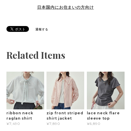
日本国内にお住まいの方向け
通報する
Related Items
ribbon neck
zip front striped
lace neck flare
raglan shirt
shirt jacket
sleeve top
¥7,490
¥7,890
¥6,890