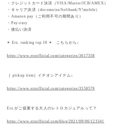
・クレジットカード決済（VISA/Master/JCB/AMEX）
・キャリア決済（docomo/au/Softbank/Y!mobile）
・Amazon pay（ご利用不可の期間あり）
・Pay-easy
・後払い決済
✴︎ Erz. ranking top 10 ✴︎ こちらから↓
https://www.erzofficial.com/categories/3617358
［ pickup item］イチオシアイテム↓
https://www.erzofficial.com/categories/3558579
Erz.がご提案する大人のレトロカジュアルって？
https://www.erzofficial.com/blog/2021/09/06/123341