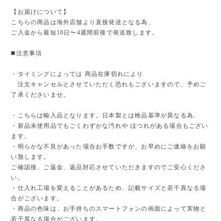
【お届けについて】
こちらの商品は海外店舗より直接発送となる為、
ご入金から最短10日〜4週間前後で発送致します。
◼️注意事項
・タイミングによっては 商品在庫切れにより
注文キャンセルとさせていただく恐れもございますので、予めご
了承くださいませ。
・こちらは輸入品となります。日本製とは検品基準が異なる為、
・新品未使用品でもごくわずかな汚れや ほつれがある場合もござい
ます。
・明らかな不良があった場合お手数ですが、お早めにご連絡をお願
い致します。
ご確認後、ご返金、返品対応させていただきますのでご安心くださ
い。
・仕入れ工場を変えることがあるため、記載サイズと若干異なる場
合がございます。
・商品の色味は、お手持ちのスマートフォンの画面によって実物と
若干異なる場合がございます。