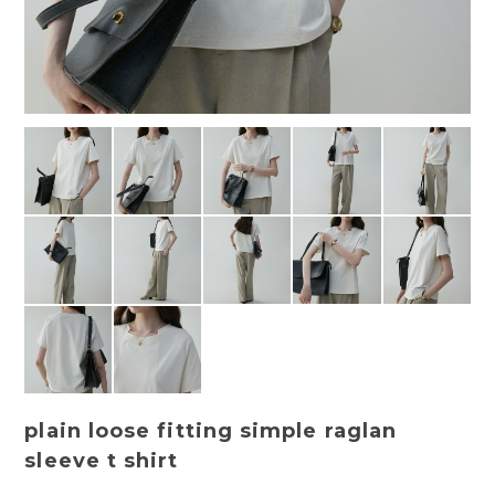
plain loose fitting simple raglan
sleeve t shirt