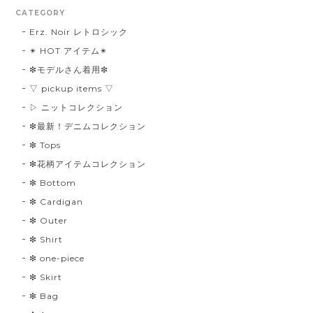
CATEGORY
Erz. Noir レトロシック
✴︎ HOT アイテム✴︎
❇︎モデルさん着用❇︎
▽ pickup items ▽
▷ ニットコレクション
❇︎最新！デニムコレクション
❇︎ Tops
❇︎花柄アイテムコレクション
❇︎ Bottom
❇︎ Cardigan
❇︎ Outer
❇︎ Shirt
❇︎ one-piece
❇︎ Skirt
❇︎ Bag