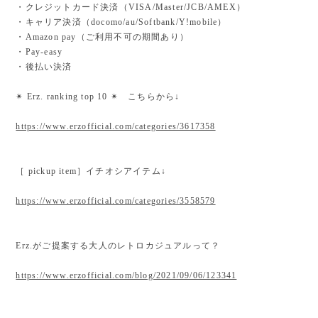
・クレジットカード決済（VISA/Master/JCB/AMEX）
・キャリア決済（docomo/au/Softbank/Y!mobile）
・Amazon pay（ご利用不可の期間あり）
・Pay-easy
・後払い決済
✴︎ Erz. ranking top 10 ✴︎ こちらから↓
https://www.erzofficial.com/categories/3617358
［ pickup item］イチオシアイテム↓
https://www.erzofficial.com/categories/3558579
Erz.がご提案する大人のレトロカジュアルって？
https://www.erzofficial.com/blog/2021/09/06/123341