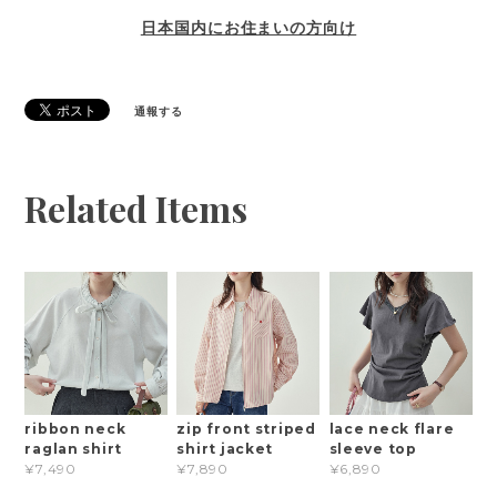
日本国内にお住まいの方向け
通報する
Related Items
ribbon neck
zip front striped
lace neck flare
raglan shirt
shirt jacket
sleeve top
¥7,490
¥7,890
¥6,890