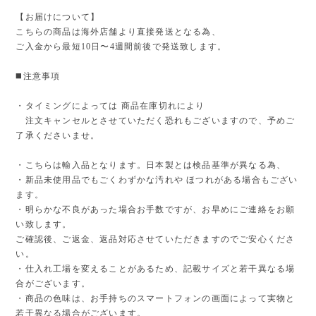
【お届けについて】
こちらの商品は海外店舗より直接発送となる為、
ご入金から最短10日〜4週間前後で発送致します。
◼️注意事項
・タイミングによっては 商品在庫切れにより
注文キャンセルとさせていただく恐れもございますので、予めご
了承くださいませ。
・こちらは輸入品となります。日本製とは検品基準が異なる為、
・新品未使用品でもごくわずかな汚れや ほつれがある場合もござい
ます。
・明らかな不良があった場合お手数ですが、お早めにご連絡をお願
い致します。
ご確認後、ご返金、返品対応させていただきますのでご安心くださ
い。
・仕入れ工場を変えることがあるため、記載サイズと若干異なる場
合がございます。
・商品の色味は、お手持ちのスマートフォンの画面によって実物と
若干異なる場合がございます。