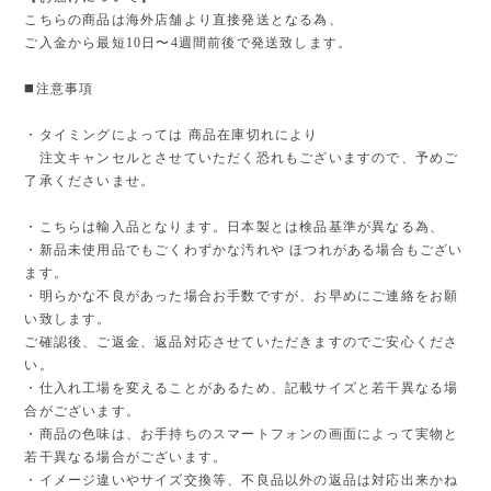
こちらの商品は海外店舗より直接発送となる為、
ご入金から最短10日〜4週間前後で発送致します。
◼️注意事項
・タイミングによっては 商品在庫切れにより
注文キャンセルとさせていただく恐れもございますので、予めご
了承くださいませ。
・こちらは輸入品となります。日本製とは検品基準が異なる為、
・新品未使用品でもごくわずかな汚れや ほつれがある場合もござい
ます。
・明らかな不良があった場合お手数ですが、お早めにご連絡をお願
い致します。
ご確認後、ご返金、返品対応させていただきますのでご安心くださ
い。
・仕入れ工場を変えることがあるため、記載サイズと若干異なる場
合がございます。
・商品の色味は、お手持ちのスマートフォンの画面によって実物と
若干異なる場合がございます。
・イメージ違いやサイズ交換等、不良品以外の返品は対応出来かね