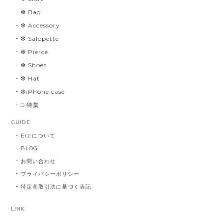
❇︎ Bag
❇︎ Accessory
❇︎ Salopette
❇︎ Pierce
❇︎ Shoes
❇︎ Hat
❇︎iPhone case
□ 特集
GUIDE
Erz.について
BLOG
お問い合わせ
プライバシーポリシー
特定商取引法に基づく表記
LINK