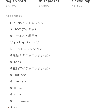
raglan shirt
shirt jacket
sleeve top
¥7,490
¥7,890
¥6,890
CATEGORY
Erz. Noir レトロシック
✴︎ HOT アイテム✴︎
❇︎モデルさん着用❇︎
▽ pickup items ▽
▷ ニットコレクション
❇︎最新！デニムコレクション
❇︎ Tops
❇︎花柄アイテムコレクション
❇︎ Bottom
❇︎ Cardigan
❇︎ Outer
❇︎ Shirt
❇︎ one-piece
❇︎ Skirt