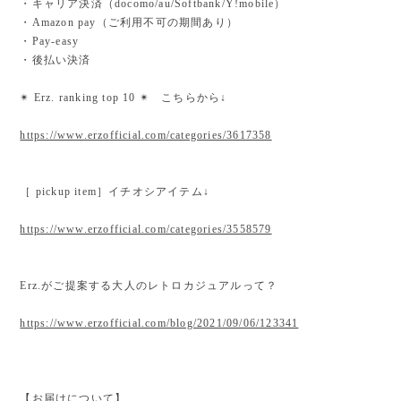
・キャリア決済（docomo/au/Softbank/Y!mobile）
・Amazon pay（ご利用不可の期間あり）
・Pay-easy
・後払い決済
✴︎ Erz. ranking top 10 ✴︎ こちらから↓
https://www.erzofficial.com/categories/3617358
［ pickup item］イチオシアイテム↓
https://www.erzofficial.com/categories/3558579
Erz.がご提案する大人のレトロカジュアルって？
https://www.erzofficial.com/blog/2021/09/06/123341
【お届けについて】