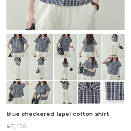
blue checkered lapel cotton shirt
¥7,490