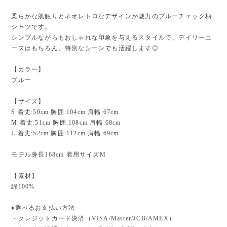
柔らかな肌触りとネオレトロなデザインが魅力のブルーチェック柄
シャツです。
シンプルながらもおしゃれな印象を与えるスタイルで、デイリーユ
ースはもちろん、特別なシーンでも活躍します◎
【カラー】
ブルー
【サイズ】
S 着丈:50cm 胸囲:104cm 肩幅:67cm
M 着丈:51cm 胸囲:108cm 肩幅:68cm
L 着丈:52cm 胸囲:112cm 肩幅:69cm
モデル身長168cm 着用サイズM
【素材】
綿100%
♦︎選べるお支払い方法
・クレジットカード決済（VISA/Master/JCB/AMEX）