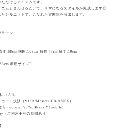
いただけるアイテムです。
デニムと合わせるだけで、サマになるスタイルが完成します◎
したシルエットで、こなれた雰囲気を演出します。
ブラウン
:68cm 胸囲:108cm 肩幅:47cm 袖丈:19cm
68cm 着用サイズF
支払い方法
ード決済（VISA/Master/JCB/AMEX）
docomo/au/Softbank/Y!mobile）
n pay（ご利用不可の期間あり）
済