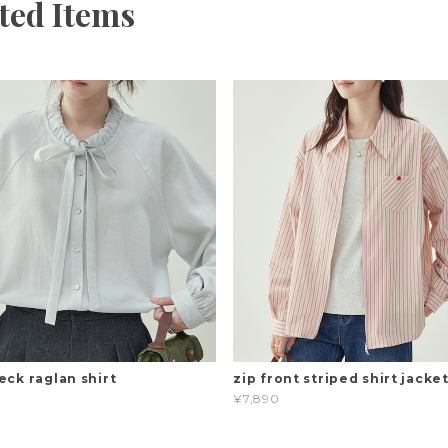
ted Items
eck raglan shirt
zip front striped shirt jacke
¥7,890