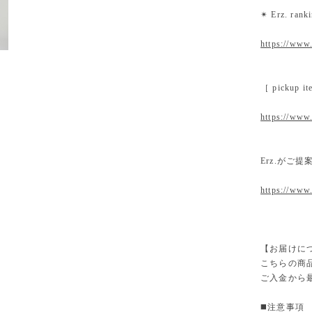
✴︎ Erz. ra
https://www.
［ pickup
https://www.
Erz.がご
https://www
【お届けに
こちらの商
ご入金から
◼️注意事項