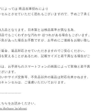
グによっては 商品在庫切れにより
セルとさせていただく恐れもございますので、予めご了承く
。
輸入品となります。日本製とは検品基準が異なる為、
用品でもごくわずかな汚れや ほつれがある場合もございます。
不良があった場合お手数ですが、お早めにご連絡をお願い致し
ご返金、返品対応させていただきますのでご安心ください。
場を変えることがあるため、記載サイズと若干異なる場合がご
味は、お手持ちのスマートフォンの画面によって実物と若干異
ございます。
違いやサイズ交換等、不良品以外の返品は対応出来かねます。
のキャンセルは、ご遠慮いただいております。
———————
こちらをお読みください。
om.thebase.in/about