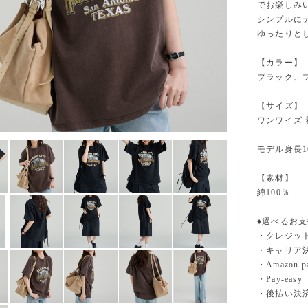
でお楽しみ
シンプルに
ゆったりと
【カラー】
ブラック、
【サイズ】
ワンワイズ 着丈
モデル身長1
【素材】
綿100％
♦︎選べるお
・クレジットカ
・キャリア決済（
・Amazo
・Pay-easy
・後払い決