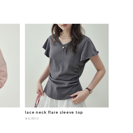
t
lace neck flare sleeve top
¥6,890