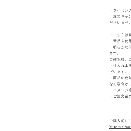
・タイミン
注文キャン
ださいませ
・こちらは
・新品未使
・明らかな
ます。
ご確認後、
・仕入れ工
ざいます。
・商品の色
なる場合が
・イメージ
・ご注文後
—————
ご購入前に
https://alro