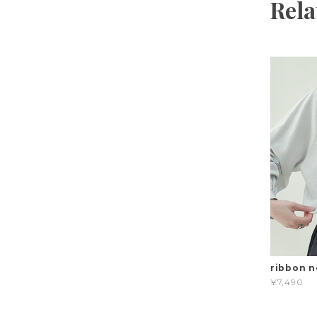
Rela
ribbon n
¥7,490