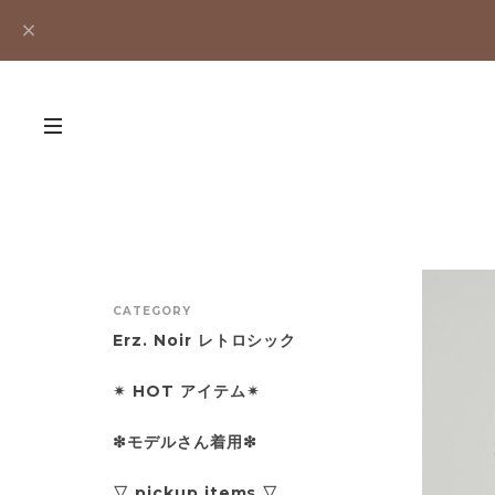
CATEGORY
Erz. Noir レトロシック
✴︎ HOT アイテム✴︎
❇︎モデルさん着用❇︎
▽ pickup items ▽