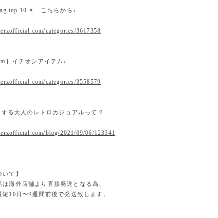
nking top 10 ✴︎ こちらから↓
erzofficial.com/categories/3617358
 item］イチオシアイテム↓
erzofficial.com/categories/3558579
提案する大人のレトロカジュアルって？
.erzofficial.com/blog/2021/09/06/123341
ついて】
品は海外店舗より直接発送となる為、
最短10日〜4週間前後で発送致します。