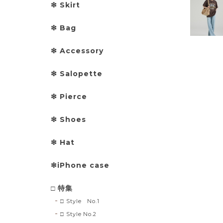
❇︎ Skirt
❇︎ Bag
❇︎ Accessory
❇︎ Salopette
❇︎ Pierce
❇︎ Shoes
❇︎ Hat
❇︎iPhone case
□ 特集
□ Style No.1
□ Style No.2