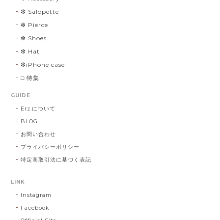
❇︎ Salopette
❇︎ Pierce
❇︎ Shoes
❇︎ Hat
❇︎iPhone case
□ 特集
GUIDE
Erz.について
BLOG
お問い合わせ
プライバシーポリシー
特定商取引法に基づく表記
LINK
Instagram
Facebook