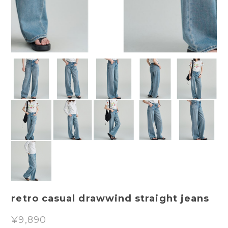
retro casual drawwind straight jeans
¥9,890