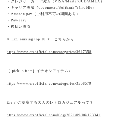
・クレジットカード決済（VISA/Master/JCB/AMEX）
・キャリア決済（docomo/au/Softbank/Y!mobile）
・Amazon pay（ご利用不可の期間あり）
・Pay-easy
・後払い決済
✴︎ Erz. ranking top 10 ✴︎ こちらから↓
https://www.erzofficial.com/categories/3617358
［ pickup item］イチオシアイテム↓
https://www.erzofficial.com/categories/3558579
Erz.がご提案する大人のレトロカジュアルって？
https://www.erzofficial.com/blog/2021/09/06/123341