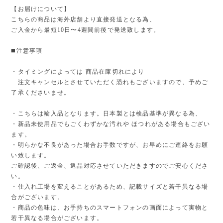
【お届けについて】
こちらの商品は海外店舗より直接発送となる為、
ご入金から最短10日〜4週間前後で発送致します。
◼️注意事項
・タイミングによっては 商品在庫切れにより
注文キャンセルとさせていただく恐れもございますので、予めご
了承くださいませ。
・こちらは輸入品となります。日本製とは検品基準が異なる為、
・新品未使用品でもごくわずかな汚れや ほつれがある場合もござい
ます。
・明らかな不良があった場合お手数ですが、お早めにご連絡をお願
い致します。
ご確認後、ご返金、返品対応させていただきますのでご安心くださ
い。
・仕入れ工場を変えることがあるため、記載サイズと若干異なる場
合がございます。
・商品の色味は、お手持ちのスマートフォンの画面によって実物と
若干異なる場合がございます。