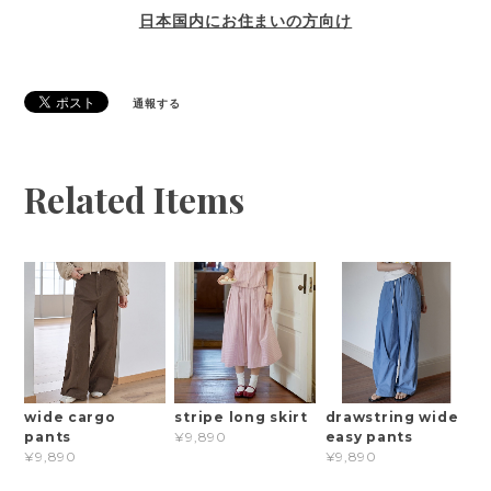
日本国内にお住まいの方向け
通報する
Related Items
wide cargo
stripe long skirt
drawstring wide
pants
easy pants
¥9,890
¥9,890
¥9,890