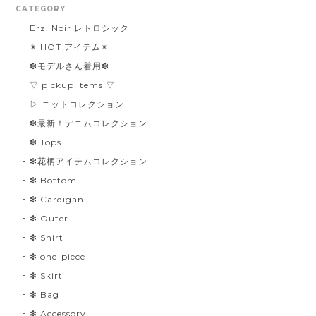
CATEGORY
Erz. Noir レトロシック
✴︎ HOT アイテム✴︎
❇︎モデルさん着用❇︎
▽ pickup items ▽
▷ ニットコレクション
❇︎最新！デニムコレクション
❇︎ Tops
❇︎花柄アイテムコレクション
❇︎ Bottom
❇︎ Cardigan
❇︎ Outer
❇︎ Shirt
❇︎ one-piece
❇︎ Skirt
❇︎ Bag
❇︎ Accessory