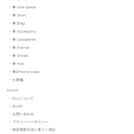
❇︎ one-piece
❇︎ Skirt
❇︎ Bag
❇︎ Accessory
❇︎ Salopette
❇︎ Pierce
❇︎ Shoes
❇︎ Hat
❇︎iPhone case
□ 特集
GUIDE
Erz.について
BLOG
お問い合わせ
プライバシーポリシー
特定商取引法に基づく表記