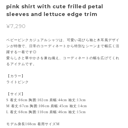
pink shirt with cute frilled petal
sleeves and lettuce edge trim
¥7,290
ベビーピンクカジュアルシャツは、可愛い花びら袖と木耳風デザイ
ンが特徴で、日常のコーディネートから特別なシーンまで幅広く活
躍する一着です◎
愛らしさと華やかさを兼ね備え、コーディネートの幅を広げてくれ
るアイテムです。
【カラー】
ライトピンク
【サイズ】
S 着丈:66cm 胸囲:102cm 肩幅:44cm 袖丈:13cm
M 着丈:67cm 胸囲:106cm 肩幅:45cm 袖丈:14cm
L 着丈:68cm 胸囲:110cm 肩幅:46cm 袖丈:15cm
モデル身長168cm 着用サイズM