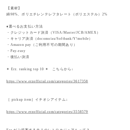
【素材】
綿98%、ポリエチレンテレフタレート（ポリエステル）2%
♦︎選べるお支払い方法
・クレジットカード決済（VISA/Master/JCB/AMEX）
・キャリア決済（docomo/au/Softbank/Y!mobile）
・Amazon pay（ご利用不可の期間あり）
・Pay-easy
・後払い決済
✴︎ Erz. ranking top 10 ✴︎ こちらから↓
https://www.erzofficial.com/categories/3617358
［ pickup item］イチオシアイテム↓
https://www.erzofficial.com/categories/3558579
Erz.がご提案する大人のレトロカジュアルって？