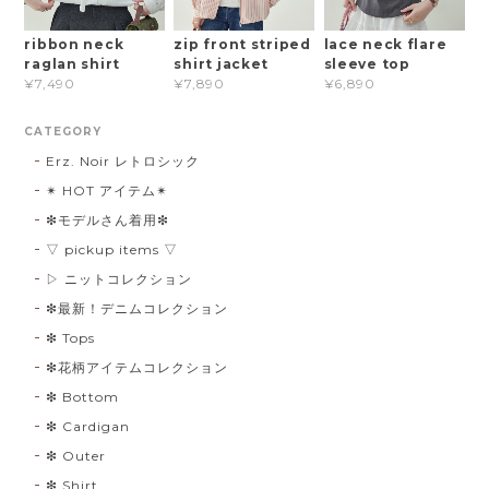
ribbon neck
zip front striped
lace neck flare
raglan shirt
shirt jacket
sleeve top
¥7,490
¥7,890
¥6,890
CATEGORY
Erz. Noir レトロシック
✴︎ HOT アイテム✴︎
❇︎モデルさん着用❇︎
▽ pickup items ▽
▷ ニットコレクション
❇︎最新！デニムコレクション
❇︎ Tops
❇︎花柄アイテムコレクション
❇︎ Bottom
❇︎ Cardigan
❇︎ Outer
❇︎ Shirt