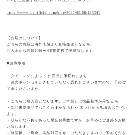
https://www.erzofficial.com/blog/2021/09/06/123341
【お届けについて】
こちらの商品は海外店舗より直接発送となる為、
ご入金から最短10日〜4週間前後で発送致します。
◼️注意事項
・タイミングによっては 商品在庫切れにより
注文キャンセルとさせていただく恐れもございますので、予めご
了承くださいませ。
・こちらは輸入品となります。日本製とは検品基準が異なる為、
・新品未使用品でもごくわずかな汚れや ほつれがある場合もござい
ます。
・明らかな不良があった場合お手数ですが、お早めにご連絡をお願
い致します。
ご確認後、ご返金、返品対応させていただきますのでご安心くださ