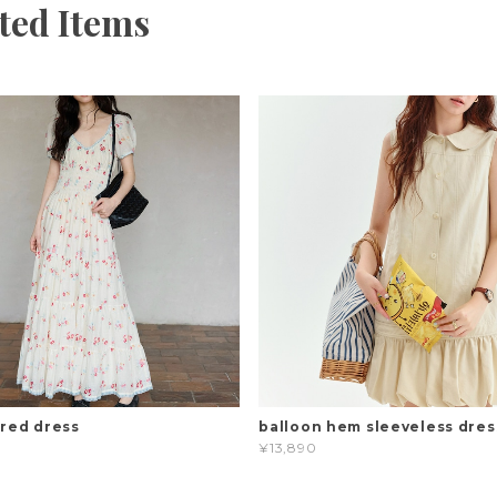
ted Items
ered dress
balloon hem sleeveless dres
¥13,890