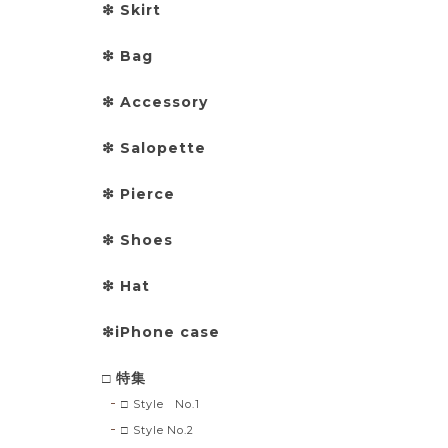
❇︎ Skirt
❇︎ Bag
❇︎ Accessory
❇︎ Salopette
❇︎ Pierce
❇︎ Shoes
❇︎ Hat
❇︎iPhone case
□ 特集
□ Style No.1
□ Style No.2