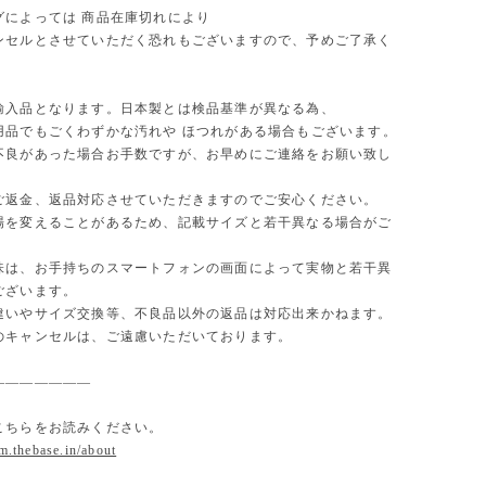
グによっては 商品在庫切れにより
セルとさせていただく恐れもございますので、予めご了承く
。
輸入品となります。日本製とは検品基準が異なる為、
用品でもごくわずかな汚れや ほつれがある場合もございます。
不良があった場合お手数ですが、お早めにご連絡をお願い致し
ご返金、返品対応させていただきますのでご安心ください。
場を変えることがあるため、記載サイズと若干異なる場合がご
味は、お手持ちのスマートフォンの画面によって実物と若干異
ございます。
違いやサイズ交換等、不良品以外の返品は対応出来かねます。
のキャンセルは、ご遠慮いただいております。
———————
こちらをお読みください。
om.thebase.in/about