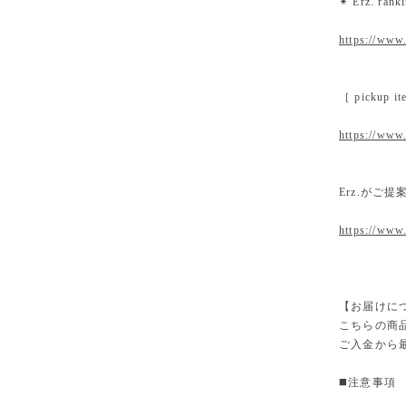
✴︎ Erz. ra
https://www.
［ pickup
https://www.
Erz.がご
https://www
【お届けに
こちらの商
ご入金から
◼️注意事項