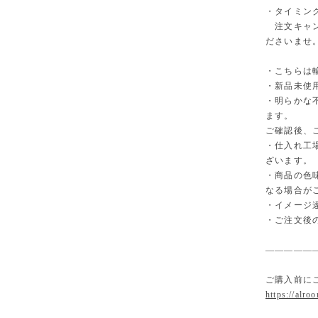
・タイミン
注文キャン
ださいませ
・こちらは
・新品未使
・明らかな
ます。
ご確認後、
・仕入れ工
ざいます。
・商品の色
なる場合が
・イメージ
・ご注文後
—————
ご購入前に
https://alro