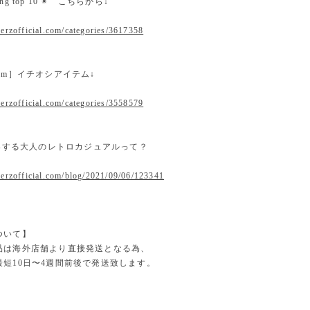
nking top 10 ✴︎ こちらから↓
erzofficial.com/categories/3617358
 item］イチオシアイテム↓
erzofficial.com/categories/3558579
提案する大人のレトロカジュアルって？
.erzofficial.com/blog/2021/09/06/123341
ついて】
品は海外店舗より直接発送となる為、
最短10日〜4週間前後で発送致します。