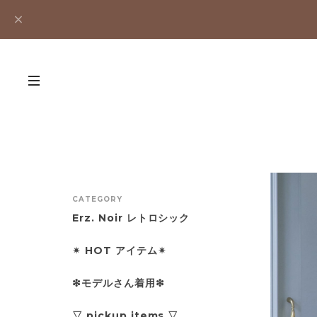
CATEGORY
Erz. Noir レトロシック
✴︎ HOT アイテム✴︎
❇︎モデルさん着用❇︎
▽ pickup items ▽