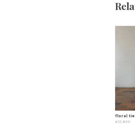
Rela
floral ti
¥12,890