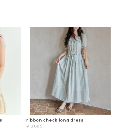
s
ribbon check long dress
¥13,890