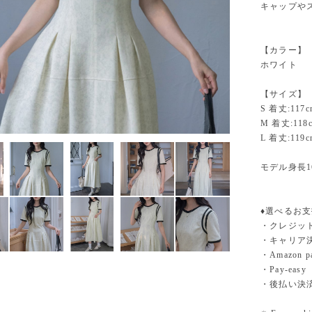
キャップや
【カラー】
ホワイト
【サイズ】
S 着丈:117c
M 着丈:118
L 着丈:119c
モデル身長1
♦︎選べるお
・クレジットカ
・キャリア決済（
・Amazo
・Pay-easy
・後払い決