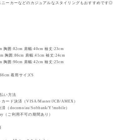
スニーカーなどのカジュアルなスタイリングもおすすめです◎
m 胸囲:82cm 肩幅:40cm 袖丈:23cm
cm 胸囲:86cm 肩幅:41cm 袖丈:24cm
m 胸囲:90cm 肩幅:42cm 袖丈:25cm
66cm 着用サイズS
支払い方法
ード決済（VISA/Master/JCB/AMEX）
docomo/au/Softbank/Y!mobile）
n pay（ご利用不可の期間あり）
済