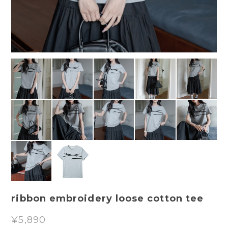
ribbon embroidery loose cotton tee
¥5,890