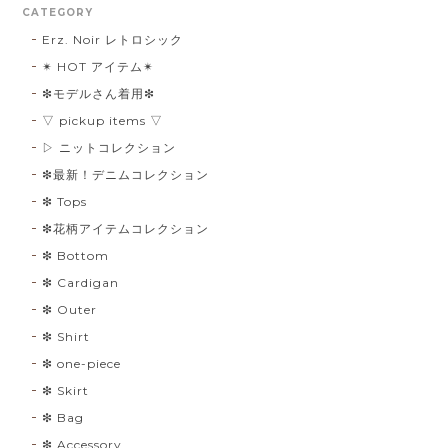
CATEGORY
Erz. Noir レトロシック
✴︎ HOT アイテム✴︎
❇︎モデルさん着用❇︎
▽ pickup items ▽
▷ ニットコレクション
❇︎最新！デニムコレクション
❇︎ Tops
❇︎花柄アイテムコレクション
❇︎ Bottom
❇︎ Cardigan
❇︎ Outer
❇︎ Shirt
❇︎ one-piece
❇︎ Skirt
❇︎ Bag
❇︎ Accessory