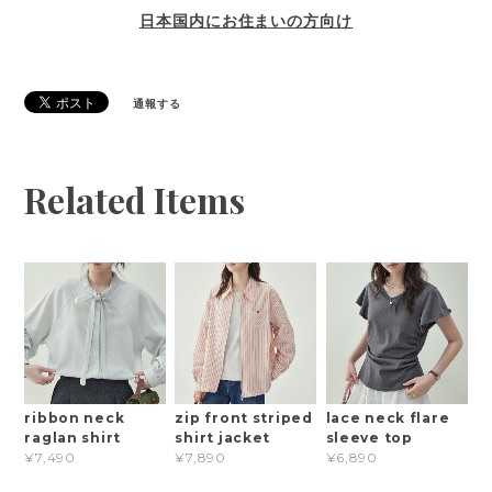
日本国内にお住まいの方向け
通報する
Related Items
ribbon neck
zip front striped
lace neck flare
raglan shirt
shirt jacket
sleeve top
¥7,490
¥7,890
¥6,890