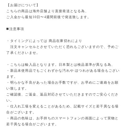
【お届けについて】
こちらの商品は海外店舗より直接発送となる為、
ご入金から最短10日〜4週間前後で発送致します。
◼️注意事項
・タイミングによっては 商品在庫切れにより
注文キャンセルとさせていただく恐れもございますので、予めご
了承くださいませ。
・こちらは輸入品となります。日本製とは検品基準が異なる為、
・新品未使用品でもごくわずかな汚れや ほつれがある場合もござい
ます。
・明らかな不良があった場合お手数ですが、お早めにご連絡をお願
い致します。
ご確認後、ご返金、返品対応させていただきますのでご安心くださ
い。
・仕入れ工場を変えることがあるため、記載サイズと若干異なる場
合がございます。
・商品の色味は、お手持ちのスマートフォンの画面によって実物と
若干異なる場合がございます。