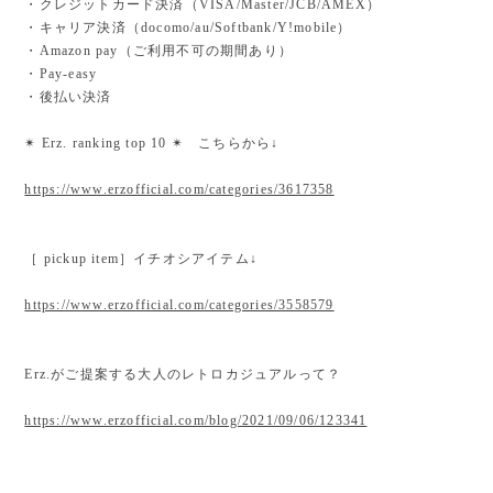
・クレジットカード決済（VISA/Master/JCB/AMEX）
・キャリア決済（docomo/au/Softbank/Y!mobile）
・Amazon pay（ご利用不可の期間あり）
・Pay-easy
・後払い決済
✴︎ Erz. ranking top 10 ✴︎ こちらから↓
https://www.erzofficial.com/categories/3617358
［ pickup item］イチオシアイテム↓
https://www.erzofficial.com/categories/3558579
Erz.がご提案する大人のレトロカジュアルって？
https://www.erzofficial.com/blog/2021/09/06/123341