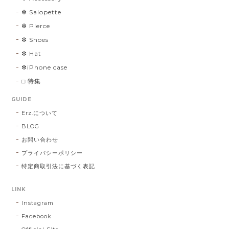
❇︎ Salopette
❇︎ Pierce
❇︎ Shoes
❇︎ Hat
❇︎iPhone case
□ 特集
GUIDE
Erz.について
BLOG
お問い合わせ
プライバシーポリシー
特定商取引法に基づく表記
LINK
Instagram
Facebook