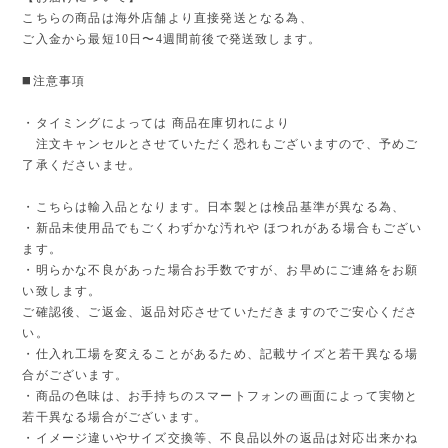
こちらの商品は海外店舗より直接発送となる為、
ご入金から最短10日〜4週間前後で発送致します。
◼️注意事項
・タイミングによっては 商品在庫切れにより
注文キャンセルとさせていただく恐れもございますので、予めご
了承くださいませ。
・こちらは輸入品となります。日本製とは検品基準が異なる為、
・新品未使用品でもごくわずかな汚れや ほつれがある場合もござい
ます。
・明らかな不良があった場合お手数ですが、お早めにご連絡をお願
い致します。
ご確認後、ご返金、返品対応させていただきますのでご安心くださ
い。
・仕入れ工場を変えることがあるため、記載サイズと若干異なる場
合がございます。
・商品の色味は、お手持ちのスマートフォンの画面によって実物と
若干異なる場合がございます。
・イメージ違いやサイズ交換等、不良品以外の返品は対応出来かね