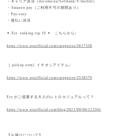
・キャリア決済（docomo/au/Softbank/Y!mobile）
・Amazon pay（ご利用不可の期間あり）
・Pay-easy
・後払い決済
✴︎ Erz. ranking top 10 ✴︎ こちらから↓
https://www.erzofficial.com/categories/3617358
［ pickup item］イチオシアイテム↓
https://www.erzofficial.com/categories/3558579
Erz.がご提案する大人のレトロカジュアルって？
https://www.erzofficial.com/blog/2021/09/06/123341
【お届けについて】