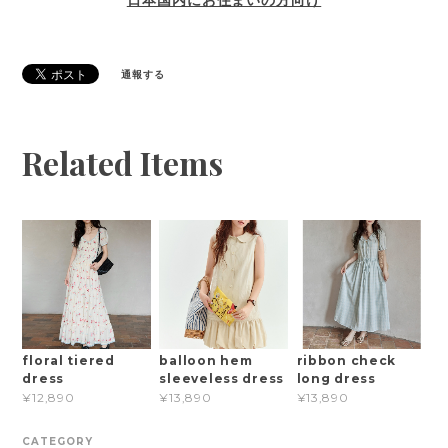
通報する
Related Items
floral tiered
balloon hem
ribbon check
dress
sleeveless dress
long dress
¥12,890
¥13,890
¥13,890
CATEGORY