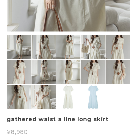
gathered waist a line long skirt
¥8,980