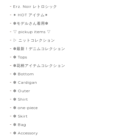
Erz. Noir レトロシック
✴︎ HOT アイテム✴︎
❇︎モデルさん着用❇︎
▽ pickup items ▽
▷ ニットコレクション
❇︎最新！デニムコレクション
❇︎ Tops
❇︎花柄アイテムコレクション
❇︎ Bottom
❇︎ Cardigan
❇︎ Outer
❇︎ Shirt
❇︎ one-piece
❇︎ Skirt
❇︎ Bag
❇︎ Accessory