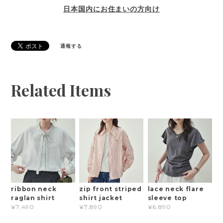
日本国内にお住まいの方向け
通報する
Related Items
ribbon neck
zip front striped
lace neck flare
raglan shirt
shirt jacket
sleeve top
¥7,490
¥7,890
¥6,890