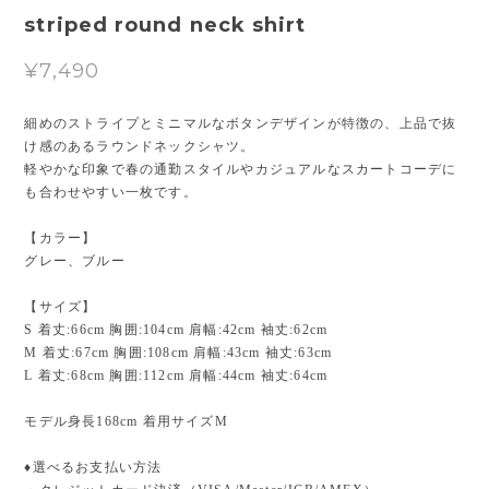
striped round neck shirt
¥7,490
細めのストライプとミニマルなボタンデザインが特徴の、上品で抜
け感のあるラウンドネックシャツ。
軽やかな印象で春の通勤スタイルやカジュアルなスカートコーデに
も合わせやすい一枚です。
【カラー】
グレー、ブルー
【サイズ】
S 着丈:66cm 胸囲:104cm 肩幅:42cm 袖丈:62cm
M 着丈:67cm 胸囲:108cm 肩幅:43cm 袖丈:63cm
L 着丈:68cm 胸囲:112cm 肩幅:44cm 袖丈:64cm
モデル身長168cm 着用サイズM
♦︎選べるお支払い方法