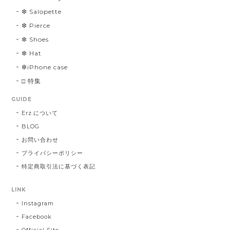
❇︎ Salopette
❇︎ Pierce
❇︎ Shoes
❇︎ Hat
❇︎iPhone case
□ 特集
GUIDE
Erz.について
BLOG
お問い合わせ
プライバシーポリシー
特定商取引法に基づく表記
LINK
Instagram
Facebook