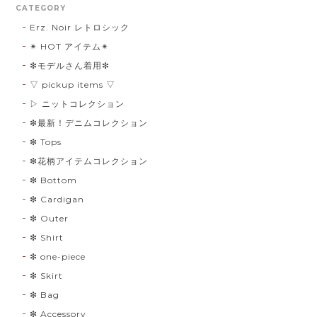
CATEGORY
Erz. Noir レトロシック
✴︎ HOT アイテム✴︎
❇︎モデルさん着用❇︎
▽ pickup items ▽
▷ ニットコレクション
❇︎最新！デニムコレクション
❇︎ Tops
❇︎花柄アイテムコレクション
❇︎ Bottom
❇︎ Cardigan
❇︎ Outer
❇︎ Shirt
❇︎ one-piece
❇︎ Skirt
❇︎ Bag
❇︎ Accessory