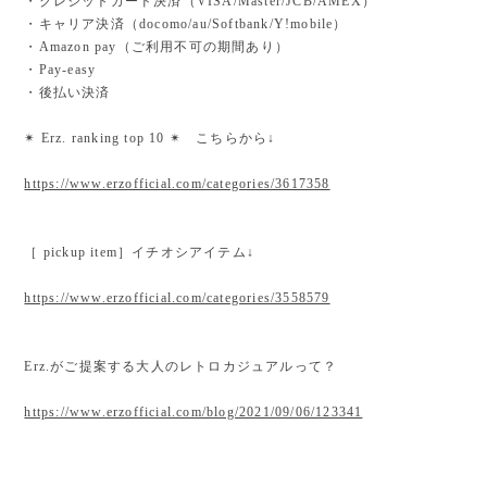
・クレジットカード決済（VISA/Master/JCB/AMEX）
・キャリア決済（docomo/au/Softbank/Y!mobile）
・Amazon pay（ご利用不可の期間あり）
・Pay-easy
・後払い決済
✴︎ Erz. ranking top 10 ✴︎ こちらから↓
https://www.erzofficial.com/categories/3617358
［ pickup item］イチオシアイテム↓
https://www.erzofficial.com/categories/3558579
Erz.がご提案する大人のレトロカジュアルって？
https://www.erzofficial.com/blog/2021/09/06/123341