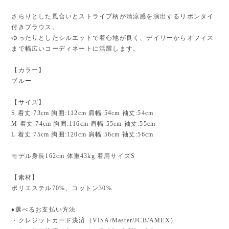
さらりとした風合いとストライプ柄が清涼感を演出するリボンタイ
付きブラウス。
ゆったりとしたシルエットで着心地が良く、デイリーからオフィス
まで幅広いコーディネートに活躍します。
【カラー】
ブルー
【サイズ】
S 着丈:73cm 胸囲:112cm 肩幅:54cm 袖丈:54cm
M 着丈:74cm 胸囲:116cm 肩幅:55cm 袖丈:55cm
L 着丈:75cm 胸囲:120cm 肩幅:56cm 袖丈:56cm
モデル身長162cm 体重43kg 着用サイズS
【素材】
ポリエステル70%、コットン30%
♦︎選べるお支払い方法
・クレジットカード決済（VISA/Master/JCB/AMEX）