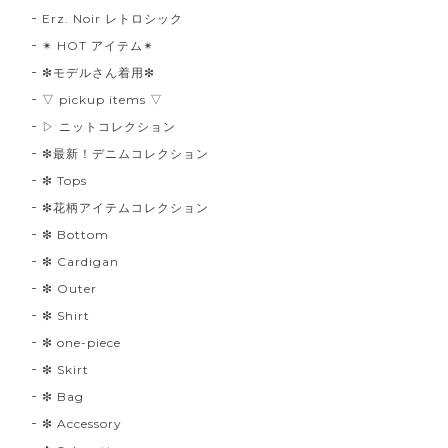
Erz. Noir レトロシック
✴︎ HOT アイテム✴︎
❇︎モデルさん着用❇︎
▽ pickup items ▽
▷ ニットコレクション
❇︎最新！デニムコレクション
❇︎ Tops
❇︎花柄アイテムコレクション
❇︎ Bottom
❇︎ Cardigan
❇︎ Outer
❇︎ Shirt
❇︎ one-piece
❇︎ Skirt
❇︎ Bag
❇︎ Accessory