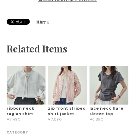
通報する
Related Items
ribbon neck
zip front striped
lace neck flare
raglan shirt
shirt jacket
sleeve top
¥7,490
¥7,890
¥6,890
CATEGORY