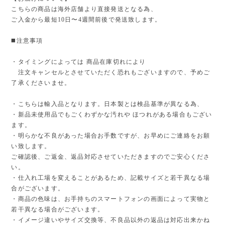
こちらの商品は海外店舗より直接発送となる為、
ご入金から最短10日〜4週間前後で発送致します。
◼️注意事項
・タイミングによっては 商品在庫切れにより
注文キャンセルとさせていただく恐れもございますので、予めご
了承くださいませ。
・こちらは輸入品となります。日本製とは検品基準が異なる為、
・新品未使用品でもごくわずかな汚れや ほつれがある場合もござい
ます。
・明らかな不良があった場合お手数ですが、お早めにご連絡をお願
い致します。
ご確認後、ご返金、返品対応させていただきますのでご安心くださ
い。
・仕入れ工場を変えることがあるため、記載サイズと若干異なる場
合がございます。
・商品の色味は、お手持ちのスマートフォンの画面によって実物と
若干異なる場合がございます。
・イメージ違いやサイズ交換等、不良品以外の返品は対応出来かね