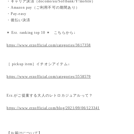
・キャリア決済（docomo/au/Softbank/Y!mobile）
・Amazon pay（ご利用不可の期間あり）
・Pay-easy
・後払い決済
✴︎ Erz. ranking top 10 ✴︎ こちらから↓
https://www.erzofficial.com/categories/3617358
［ pickup item］イチオシアイテム↓
https://www.erzofficial.com/categories/3558579
Erz.がご提案する大人のレトロカジュアルって？
https://www.erzofficial.com/blog/2021/09/06/123341
【お届けについて】