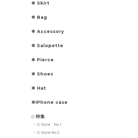
❇︎ Skirt
❇︎ Bag
❇︎ Accessory
❇︎ Salopette
❇︎ Pierce
❇︎ Shoes
❇︎ Hat
❇︎iPhone case
□ 特集
□ Style No.1
□ Style No.2