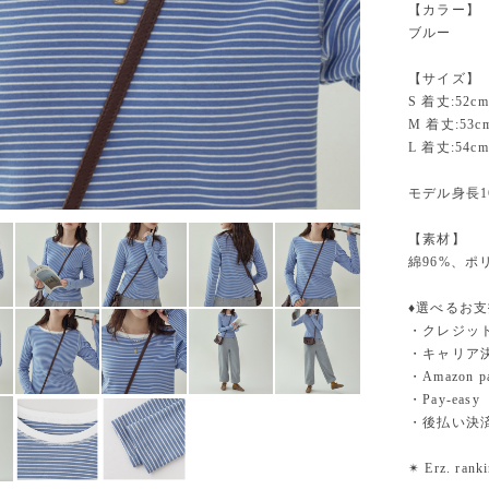
【カラー】
ブルー
【サイズ】
S 着丈:52cm
M 着丈:53c
L 着丈:54cm
モデル身長1
【素材】
綿96%、ポ
♦︎選べるお
・クレジットカ
・キャリア決済（
・Amazo
・Pay-easy
・後払い決
✴︎ Erz. ra