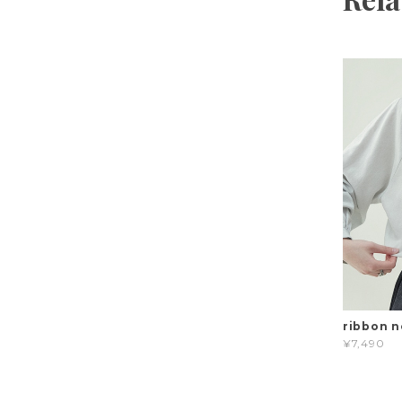
ribbon n
¥7,490