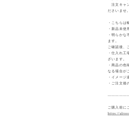
注文キャン
ださいませ
・こちらは
・新品未使
・明らかな
ます。
ご確認後、
・仕入れ工
ざいます。
・商品の色
なる場合が
・イメージ
・ご注文後
—————
ご購入前に
https://alro