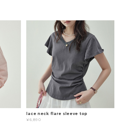
t
lace neck flare sleeve top
¥6,890