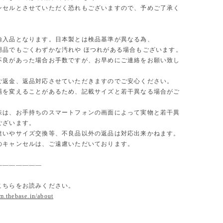
セルとさせていただく恐れもございますので、予めご了承く
。
輸入品となります。日本製とは検品基準が異なる為、
用品でもごくわずかな汚れや ほつれがある場合もございます。
不良があった場合お手数ですが、お早めにご連絡をお願い致し
ご返金、返品対応させていただきますのでご安心ください。
場を変えることがあるため、記載サイズと若干異なる場合がご
味は、お手持ちのスマートフォンの画面によって実物と若干異
ございます。
違いやサイズ交換等、不良品以外の返品は対応出来かねます。
のキャンセルは、ご遠慮いただいております。
———————
こちらをお読みください。
om.thebase.in/about