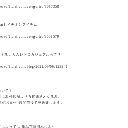
erzofficial.com/categories/3617358
 item］イチオシアイテム↓
erzofficial.com/categories/3558579
提案する大人のレトロカジュアルって？
.erzofficial.com/blog/2021/09/06/123341
ついて】
品は海外店舗より直接発送となる為、
最短10日〜4週間前後で発送致します。
グによっては 商品在庫切れにより