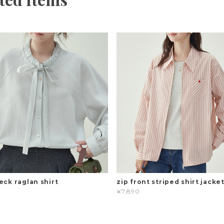
eck raglan shirt
zip front striped shirt jacke
¥7,890