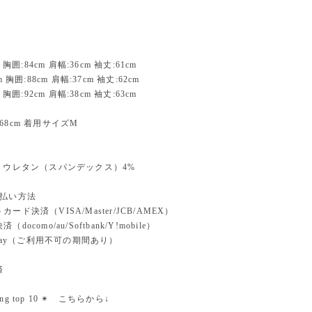
 胸囲:84cm 肩幅:36cm 袖丈:61cm
m 胸囲:88cm 肩幅:37cm 袖丈:62cm
 胸囲:92cm 肩幅:38cm 袖丈:63cm
68cm 着用サイズM
リウレタン（スパンデックス）4%
支払い方法
ード決済（VISA/Master/JCB/AMEX）
docomo/au/Softbank/Y!mobile）
n pay（ご利用不可の期間あり）
済
nking top 10 ✴︎ こちらから↓