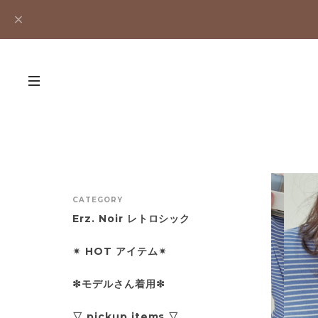
CATEGORY
Erz. Noir レトロシック
✴︎ HOT アイテム✴︎
❇︎モデルさん着用❇︎
▽ pickup items ▽