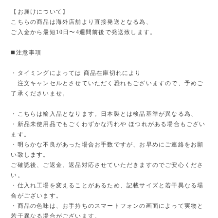
【お届けについて】
こちらの商品は海外店舗より直接発送となる為、
ご入金から最短10日〜4週間前後で発送致します。
◼️注意事項
・タイミングによっては 商品在庫切れにより
注文キャンセルとさせていただく恐れもございますので、予めご
了承くださいませ。
・こちらは輸入品となります。日本製とは検品基準が異なる為、
・新品未使用品でもごくわずかな汚れや ほつれがある場合もござい
ます。
・明らかな不良があった場合お手数ですが、お早めにご連絡をお願
い致します。
ご確認後、ご返金、返品対応させていただきますのでご安心くださ
い。
・仕入れ工場を変えることがあるため、記載サイズと若干異なる場
合がございます。
・商品の色味は、お手持ちのスマートフォンの画面によって実物と
若干異なる場合がございます。