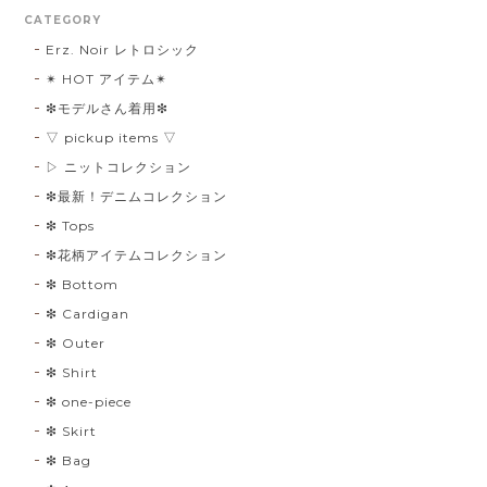
CATEGORY
Erz. Noir レトロシック
✴︎ HOT アイテム✴︎
❇︎モデルさん着用❇︎
▽ pickup items ▽
▷ ニットコレクション
❇︎最新！デニムコレクション
❇︎ Tops
❇︎花柄アイテムコレクション
❇︎ Bottom
❇︎ Cardigan
❇︎ Outer
❇︎ Shirt
❇︎ one-piece
❇︎ Skirt
❇︎ Bag