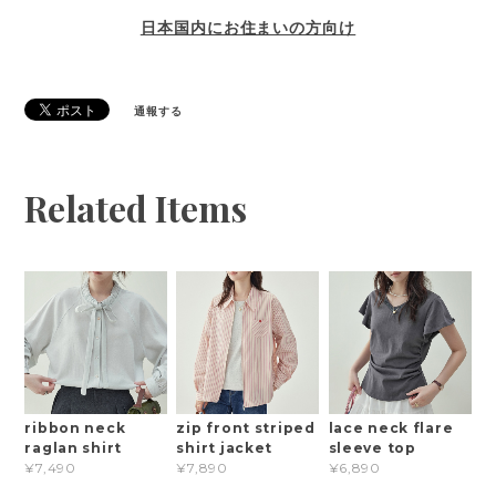
日本国内にお住まいの方向け
通報する
Related Items
ribbon neck
zip front striped
lace neck flare
raglan shirt
shirt jacket
sleeve top
¥7,490
¥7,890
¥6,890