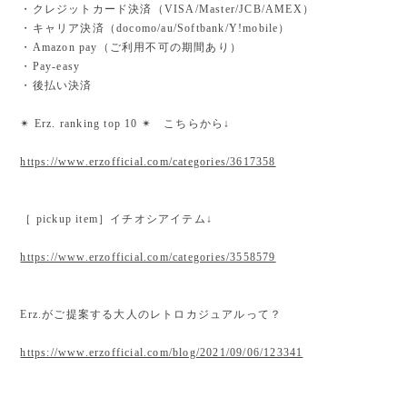
・クレジットカード決済（VISA/Master/JCB/AMEX）
・キャリア決済（docomo/au/Softbank/Y!mobile）
・Amazon pay（ご利用不可の期間あり）
・Pay-easy
・後払い決済
✴︎ Erz. ranking top 10 ✴︎ こちらから↓
https://www.erzofficial.com/categories/3617358
［ pickup item］イチオシアイテム↓
https://www.erzofficial.com/categories/3558579
Erz.がご提案する大人のレトロカジュアルって？
https://www.erzofficial.com/blog/2021/09/06/123341