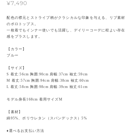
¥7,490
配色の襟元とストライプ柄がクラシカルな印象を与える、リブ素材
のポロトップス。
一枚着でもインナー使いでも活躍し、デイリーコーデに程よい存在
感をプラスします。
【カラー】
ブルー
【サイズ】
S 着丈:56cm 胸囲:90cm 肩幅:37cm 袖丈:59cm
M 着丈:57cm 胸囲:94cm 肩幅:38cm 袖丈:60cm
L 着丈:58cm 胸囲:98cm 肩幅:39cm 袖丈:61cm
モデル身長168cm 着用サイズM
【素材】
綿95%、ポリウレタン（スパンデックス）5%
♦︎選べるお支払い方法