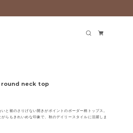
 round neck top
合いと裾のさりげない開きがポイントのボーダー柄トップス。
ながらもきれいめな印象で、秋のデイリースタイルに活躍しま