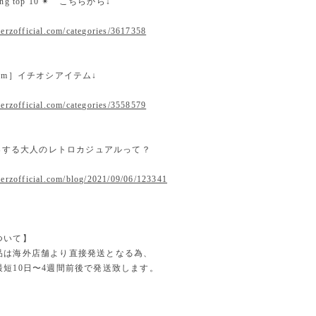
nking top 10 ✴︎ こちらから↓
erzofficial.com/categories/3617358
 item］イチオシアイテム↓
erzofficial.com/categories/3558579
提案する大人のレトロカジュアルって？
.erzofficial.com/blog/2021/09/06/123341
ついて】
品は海外店舗より直接発送となる為、
最短10日〜4週間前後で発送致します。