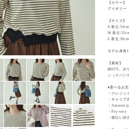
【カラー】
アイボリー
【サイズ】
S 着丈:54cm
M 着丈:55c
L 着丈:56cm
モデル身長1
【素材】
綿65%、
ン（スパン
♦︎選べるお
・クレジットカ
・キャリア決済（
・Amazo
・Pay-easy
・後払い決