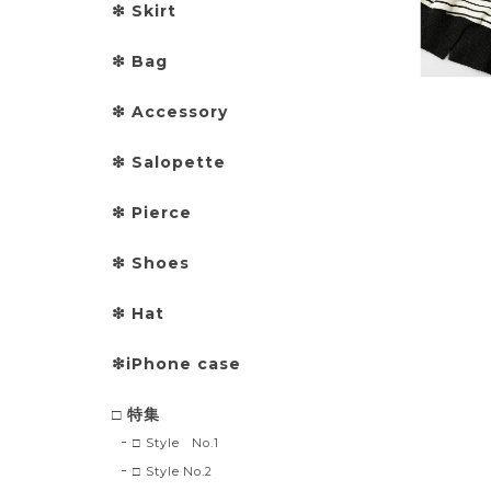
❇︎ Skirt
❇︎ Bag
❇︎ Accessory
❇︎ Salopette
❇︎ Pierce
❇︎ Shoes
❇︎ Hat
❇︎iPhone case
□ 特集
□ Style No.1
□ Style No.2