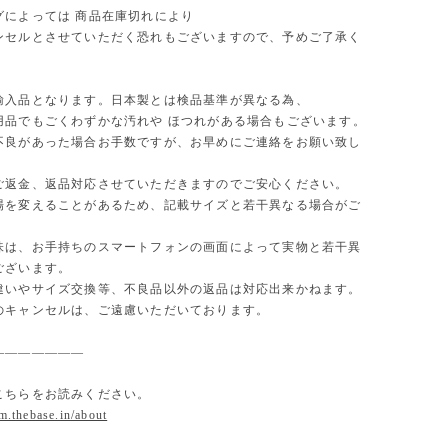
グによっては 商品在庫切れにより
セルとさせていただく恐れもございますので、予めご了承く
。
輸入品となります。日本製とは検品基準が異なる為、
用品でもごくわずかな汚れや ほつれがある場合もございます。
不良があった場合お手数ですが、お早めにご連絡をお願い致し
ご返金、返品対応させていただきますのでご安心ください。
場を変えることがあるため、記載サイズと若干異なる場合がご
味は、お手持ちのスマートフォンの画面によって実物と若干異
ございます。
違いやサイズ交換等、不良品以外の返品は対応出来かねます。
のキャンセルは、ご遠慮いただいております。
———————
こちらをお読みください。
om.thebase.in/about