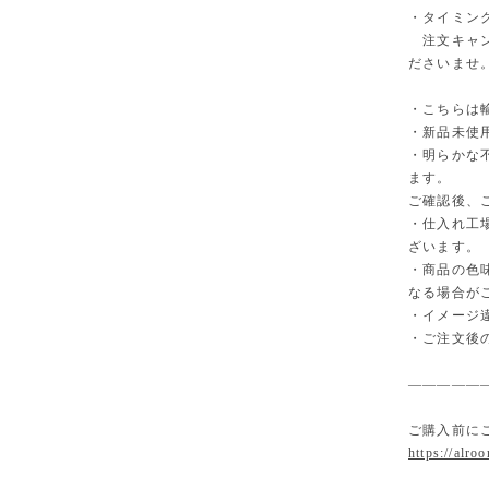
・タイミン
注文キャン
ださいませ
・こちらは
・新品未使
・明らかな
ます。
ご確認後、
・仕入れ工
ざいます。
・商品の色
なる場合が
・イメージ
・ご注文後
—————
ご購入前に
https://alro