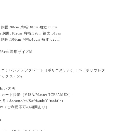
 胸囲:98cm 肩幅:38cm 袖丈:60cm
m 胸囲:102cm 肩幅:39cm 袖丈:61cm
 胸囲:106cm 肩幅:40cm 袖丈:62cm
68cm 着用サイズM
ポリエチレンテレフタレート（ポリエステル）30%、ポリウレタ
デックス）5%
支払い方法
ード決済（VISA/Master/JCB/AMEX）
docomo/au/Softbank/Y!mobile）
n pay（ご利用不可の期間あり）
済