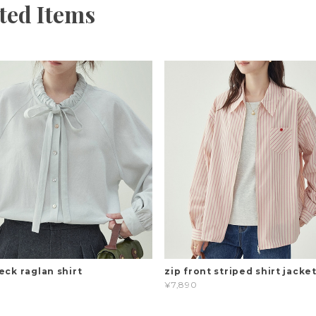
ted Items
eck raglan shirt
zip front striped shirt jacke
¥7,890