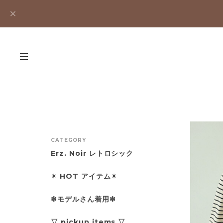
CATEGORY
Erz. Noir レトロシック
✴︎ HOT アイテム✴︎
❇︎モデルさん着用❇︎
▽ pickup items ▽