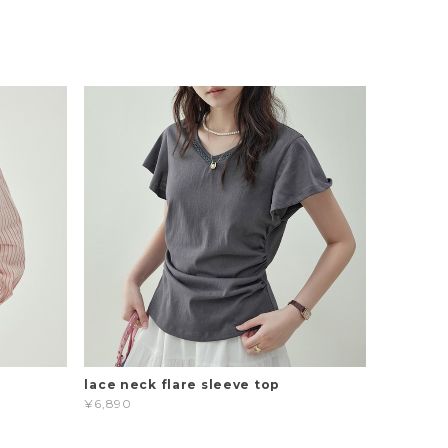
t
lace neck flare sleeve top
¥6,890