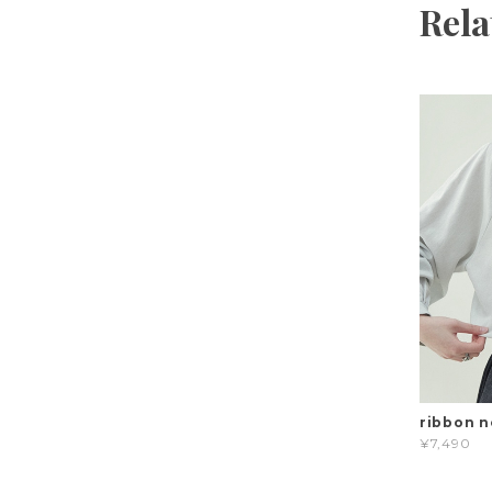
Rela
ribbon n
¥7,490