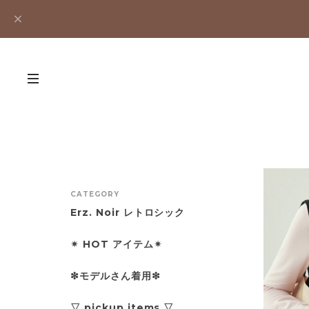
CATEGORY
Erz. Noir レトロシック
✴︎ HOT アイテム✴︎
❇︎モデルさん着用❇︎
▽ pickup items ▽