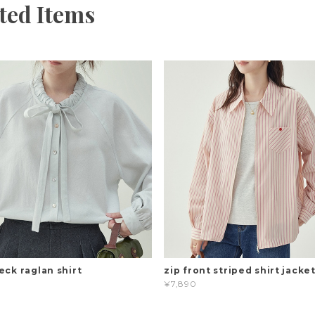
ted Items
eck raglan shirt
zip front striped shirt jacke
¥7,890