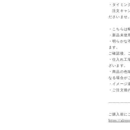
・タイミン
注文キャン
ださいませ
・こちらは
・新品未使
・明らかな
ます。
ご確認後、
・仕入れ工
ざいます。
・商品の色
なる場合が
・イメージ
・ご注文後
—————
ご購入前に
https://alro