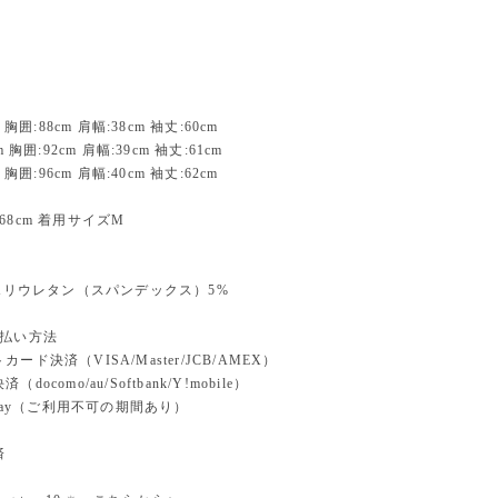
 胸囲:88cm 肩幅:38cm 袖丈:60cm
m 胸囲:92cm 肩幅:39cm 袖丈:61cm
 胸囲:96cm 肩幅:40cm 袖丈:62cm
68cm 着用サイズM
、ポリウレタン（スパンデックス）5%
支払い方法
ード決済（VISA/Master/JCB/AMEX）
docomo/au/Softbank/Y!mobile）
n pay（ご利用不可の期間あり）
済