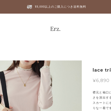
¥8,000以上のご購入につき送料無料
lace t
¥6,890
襟元と袖口
さを演出す
スカートに
りな一着で