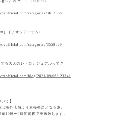
nking top 10 ✴︎ こちらから↓
erzofficial.com/categories/3617358
 item］イチオシアイテム↓
erzofficial.com/categories/3558579
提案する大人のレトロカジュアルって？
.erzofficial.com/blog/2021/09/06/123341
ついて】
品は海外店舗より直接発送となる為、
最短10日〜4週間前後で発送致します。