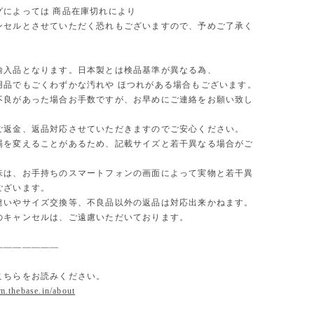
グによっては 商品在庫切れにより
セルとさせていただく恐れもございますので、予めご了承く
。
輸入品となります。日本製とは検品基準が異なる為、
用品でもごくわずかな汚れや ほつれがある場合もございます。
不良があった場合お手数ですが、お早めにご連絡をお願い致し
ご返金、返品対応させていただきますのでご安心ください。
場を変えることがあるため、記載サイズと若干異なる場合がご
味は、お手持ちのスマートフォンの画面によって実物と若干異
ございます。
違いやサイズ交換等、不良品以外の返品は対応出来かねます。
のキャンセルは、ご遠慮いただいております。
———————
こちらをお読みください。
om.thebase.in/about