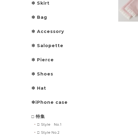
❇︎ Skirt
❇︎ Bag
❇︎ Accessory
❇︎ Salopette
❇︎ Pierce
❇︎ Shoes
❇︎ Hat
❇︎iPhone case
□ 特集
□ Style No.1
□ Style No.2