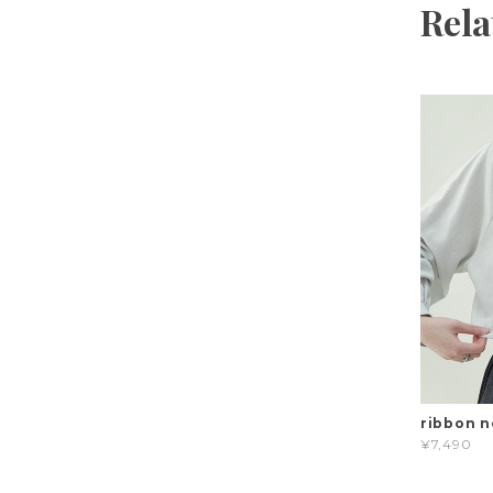
Rela
ribbon n
¥7,490