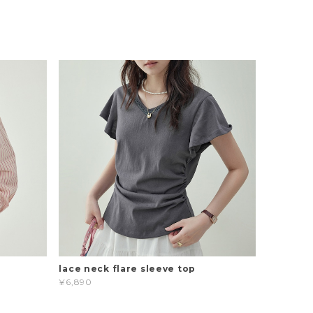
t
lace neck flare sleeve top
¥6,890