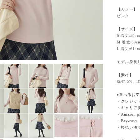
【カラー】
ピンク
【サイズ】
S 着丈:59cm
M 着丈:60c
L 着丈:61cm
モデル身長1
【素材】
綿47.5%
♦︎選べるお
・クレジットカ
・キャリア決済（
・Amazo
・Pay-easy
・後払い決