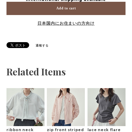
Add to cart
日本国内にお住まいの方向け
通報する
Related Items
ribbon neck
zip front striped
lace neck flare