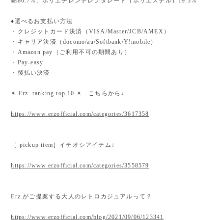
綿80.7%、ポリエチレンテレフタレート（ポリエステル）19.3%
♦︎選べるお支払い方法
・クレジットカード決済（VISA/Master/JCB/AMEX）
・キャリア決済（docomo/au/Softbank/Y!mobile）
・Amazon pay（ご利用不可の期間あり）
・Pay-easy
・後払い決済
✴︎ Erz. ranking top 10 ✴︎ こちらから↓
https://www.erzofficial.com/categories/3617358
［ pickup item］イチオシアイテム↓
https://www.erzofficial.com/categories/3558579
Erz.がご提案する大人のレトロカジュアルって？
https://www.erzofficial.com/blog/2021/09/06/123341