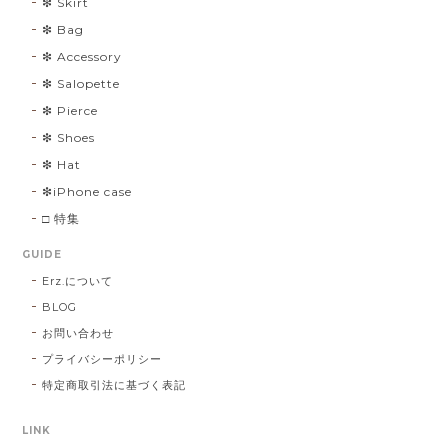
❇︎ Skirt
❇︎ Bag
❇︎ Accessory
❇︎ Salopette
❇︎ Pierce
❇︎ Shoes
❇︎ Hat
❇︎iPhone case
□ 特集
GUIDE
Erz.について
BLOG
お問い合わせ
プライバシーポリシー
特定商取引法に基づく表記
LINK