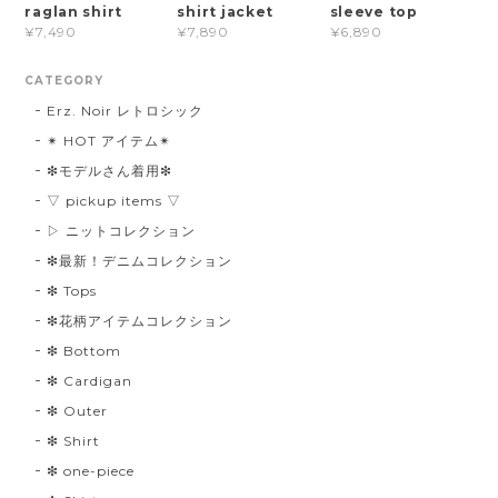
raglan shirt
shirt jacket
sleeve top
¥7,490
¥7,890
¥6,890
CATEGORY
Erz. Noir レトロシック
✴︎ HOT アイテム✴︎
❇︎モデルさん着用❇︎
▽ pickup items ▽
▷ ニットコレクション
❇︎最新！デニムコレクション
❇︎ Tops
❇︎花柄アイテムコレクション
❇︎ Bottom
❇︎ Cardigan
❇︎ Outer
❇︎ Shirt
❇︎ one-piece