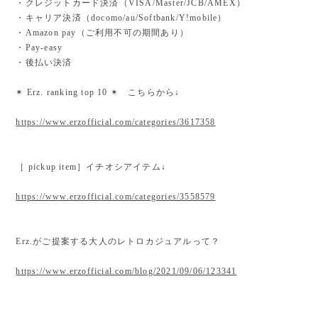
・クレジットカード決済（VISA/Master/JCB/AMEX）
・キャリア決済（docomo/au/Softbank/Y!mobile）
・Amazon pay（ご利用不可の期間あり）
・Pay-easy
・後払い決済
✴︎ Erz. ranking top 10 ✴︎ こちらから↓
https://www.erzofficial.com/categories/3617358
［ pickup item］イチオシアイテム↓
https://www.erzofficial.com/categories/3558579
Erz.がご提案する大人のレトロカジュアルって？
https://www.erzofficial.com/blog/2021/09/06/123341