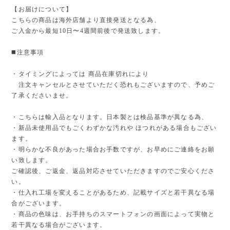
【お届けについて】
こちらの商品は海外店舗より直接発送となる為、
ご入金から最短10日〜4週間前後で発送致します。
◼️注意事項
・タイミングによっては 商品在庫切れにより
注文キャンセルとさせていただく恐れもございますので、予めご
了承くださいませ。
・こちらは輸入品となります。日本製とは検品基準が異なる為、
・新品未使用品でもごくわずかな汚れや ほつれがある場合もござい
ます。
・明らかな不良があった場合お手数ですが、お早めにご連絡をお願
い致します。
ご確認後、ご返金、返品対応させていただきますのでご安心くださ
い。
・仕入れ工場を変えることがあるため、記載サイズと若干異なる場
合がございます。
・商品の色味は、お手持ちのスマートフォンの画面によって実物と
若干異なる場合がございます。