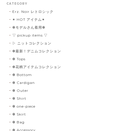
CATEGORY
Erz. Noir レトロシック
✴︎ HOT アイテム✴︎
❇︎モデルさん着用❇︎
▽ pickup items ▽
▷ ニットコレクション
❇︎最新！デニムコレクション
❇︎ Tops
❇︎花柄アイテムコレクション
❇︎ Bottom
❇︎ Cardigan
❇︎ Outer
❇︎ Shirt
❇︎ one-piece
❇︎ Skirt
❇︎ Bag
❇︎ Accessory