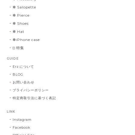
❇︎ Salopette
❇︎ Pierce
❇︎ Shoes
❇︎ Hat
❇︎iPhone case
□ 特集
GUIDE
Erz.について
BLOG
お問い合わせ
プライバシーポリシー
特定商取引法に基づく表記
LINK
Instagram
Facebook