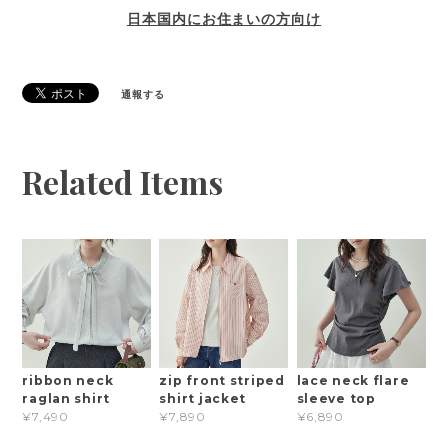
日本国内にお住まいの方向け
通報する
Related Items
ribbon neck
zip front striped
lace neck flare
raglan shirt
shirt jacket
sleeve top
¥7,490
¥7,890
¥6,890