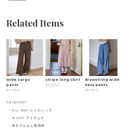
Related Items
wide cargo
stripe long skirt
drawstring wide
pants
easy pants
¥9,890
¥9,890
¥9,890
CATEGORY
Erz. Noir レトロシック
✴︎ HOT アイテム✴︎
❇︎モデルさん着用❇︎