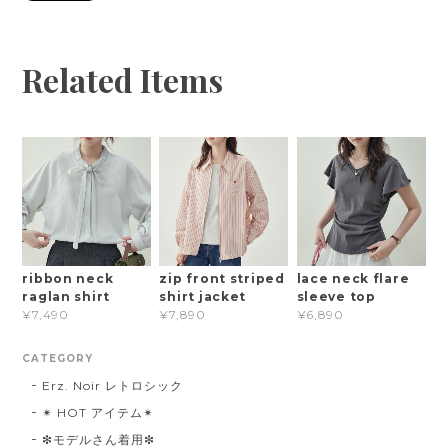
Related Items
ribbon neck
zip front striped
lace neck flare
raglan shirt
shirt jacket
sleeve top
¥7,490
¥7,890
¥6,890
CATEGORY
Erz. Noir レトロシック
✴︎ HOT アイテム✴︎
❇︎モデルさん着用❇︎