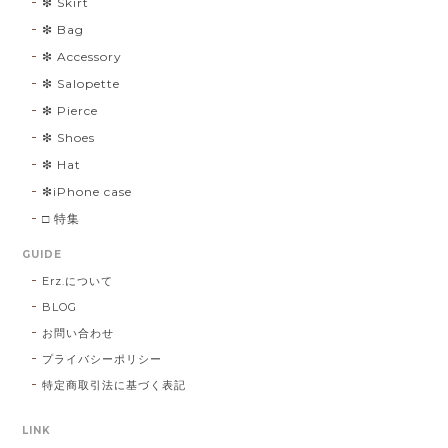
❇︎ Skirt
❇︎ Bag
❇︎ Accessory
❇︎ Salopette
❇︎ Pierce
❇︎ Shoes
❇︎ Hat
❇︎iPhone case
□ 特集
GUIDE
Erz.について
BLOG
お問い合わせ
プライバシーポリシー
特定商取引法に基づく表記
LINK