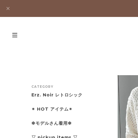
CATEGORY
Erz. Noir レトロシック
✴︎ HOT アイテム✴︎
❇︎モデルさん着用❇︎
▽ pickup items ▽