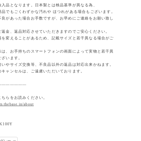
輸入品となります。日本製とは検品基準が異なる為、
用品でもごくわずかな汚れや ほつれがある場合もございます。
不良があった場合お手数ですが、お早めにご連絡をお願い致し
ご返金、返品対応させていただきますのでご安心ください。
場を変えることがあるため、記載サイズと若干異なる場合がご
味は、お手持ちのスマートフォンの画面によって実物と若干異
ございます。
違いやサイズ交換等、不良品以外の返品は対応出来かねます。
のキャンセルは、ご遠慮いただいております。
———————
こちらをお読みください。
om.thebase.in/about
100Y