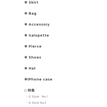
❇︎ Skirt
❇︎ Bag
❇︎ Accessory
❇︎ Salopette
❇︎ Pierce
❇︎ Shoes
❇︎ Hat
❇︎iPhone case
□ 特集
□ Style No.1
□ Style No.2