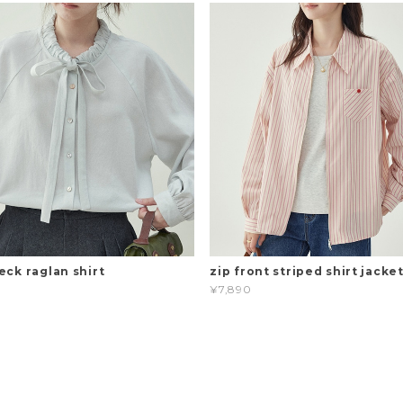
eck raglan shirt
zip front striped shirt jacke
¥7,890