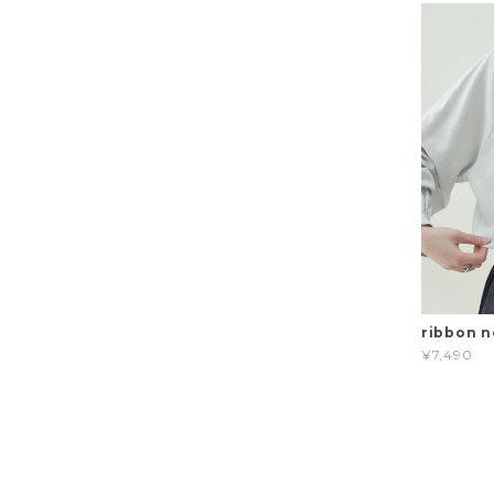
ribbon n
¥7,490