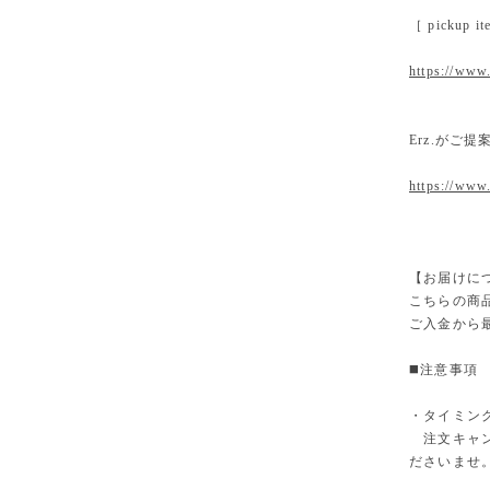
［ pickup
https://www.
Erz.がご
https://www
【お届けに
こちらの商
ご入金から
◼️注意事項
・タイミン
注文キャン
ださいませ