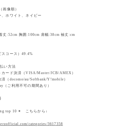
 （画像順）
ー、ホワイト、ネイビー
:52cm 胸囲:100cm 肩幅:38cm 袖丈:cm
スコース）49.4%
支払い方法
ード決済（VISA/Master/JCB/AMEX）
docomo/au/Softbank/Y!mobile）
n pay（ご利用不可の期間あり）
済
nking top 10 ✴︎ こちらから↓
erzofficial.com/categories/3617358