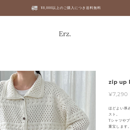
¥8,000以上のご購入につき送料無料
zip up 
¥7,290
ほどよい厚
スト。
Tシャツや
重宝します