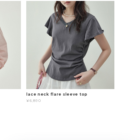
t
lace neck flare sleeve top
¥6,890