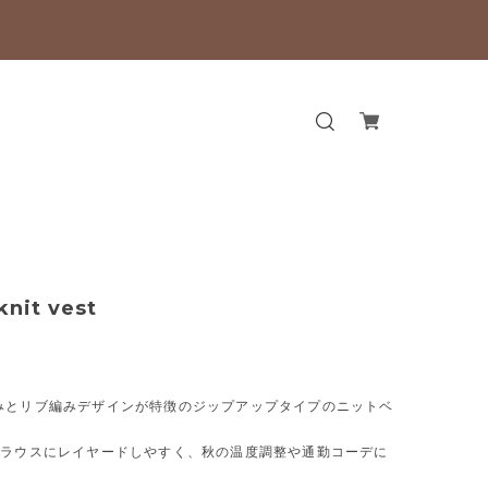
knit vest
みとリブ編みデザインが特徴のジップアップタイプのニットベ
ブラウスにレイヤードしやすく、秋の温度調整や通勤コーデに
。