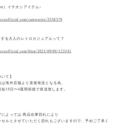
 item］イチオシアイテム↓
erzofficial.com/categories/3558579
提案する大人のレトロカジュアルって？
.erzofficial.com/blog/2021/09/06/123341
ついて】
品は海外店舗より直接発送となる為、
最短10日〜4週間前後で発送致します。
グによっては 商品在庫切れにより
セルとさせていただく恐れもございますので、予めご了承く
。