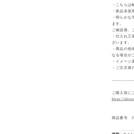
・こちらは
・新品未使
・明らかな
ます。
ご確認後、
・仕入れ工
ざいます。
・商品の色
なる場合が
・イメージ
・ご注文後
—————
ご購入前に
https://alro
商品番号 JK