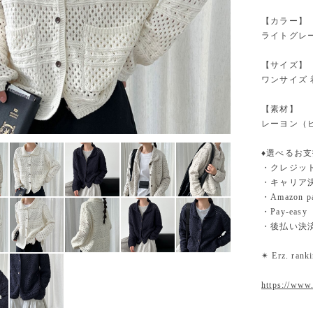
【カラー】
ライトグレ
【サイズ】
ワンサイズ 着丈
【素材】
レーヨン（ビ
♦︎選べるお
・クレジットカ
・キャリア決済（
・Amazo
・Pay-easy
・後払い決
✴︎ Erz. ra
https://www.