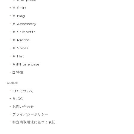
❇︎ Skirt
❇︎ Bag
❇︎ Accessory
❇︎ Salopette
❇︎ Pierce
❇︎ Shoes
❇︎ Hat
❇︎iPhone case
□ 特集
GUIDE
Erz.について
BLOG
お問い合わせ
プライバシーポリシー
特定商取引法に基づく表記