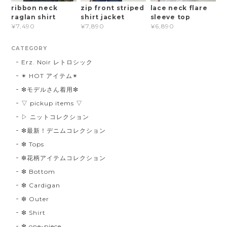
ribbon neck
zip front striped
lace neck flare
raglan shirt
shirt jacket
sleeve top
¥7,490
¥7,890
¥6,890
CATEGORY
Erz. Noir レトロシック
✴︎ HOT アイテム✴︎
❇︎モデルさん着用❇︎
▽ pickup items ▽
▷ ニットコレクション
❇︎最新！デニムコレクション
❇︎ Tops
❇︎花柄アイテムコレクション
❇︎ Bottom
❇︎ Cardigan
❇︎ Outer
❇︎ Shirt
❇︎ one-piece