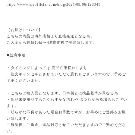
https://www.erzofficial.com/blog/2021/09/06/123341
【お届けについて】
こちらの商品は海外店舗より直接発送となる為、
ご入金から最短10日〜4週間前後で発送致します。
◼️注意事項
・タイミングによっては 商品在庫切れにより
注文キャンセルとさせていただく恐れもございますので、予めご
了承くださいませ。
・こちらは輸入品となります。日本製とは検品基準が異なる為、
・新品未使用品でもごくわずかな汚れや ほつれがある場合もござい
ます。
・明らかな不良があった場合お手数ですが、お早めにご連絡をお願
い致します。
ご確認後、ご返金、返品対応させていただきますのでご安心くださ
い。