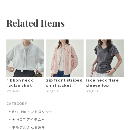
Related Items
ribbon neck
zip front striped
lace neck flare
raglan shirt
shirt jacket
sleeve top
¥7,490
¥7,890
¥6,890
CATEGORY
Erz. Noir レトロシック
✴︎ HOT アイテム✴︎
❇︎モデルさん着用❇︎