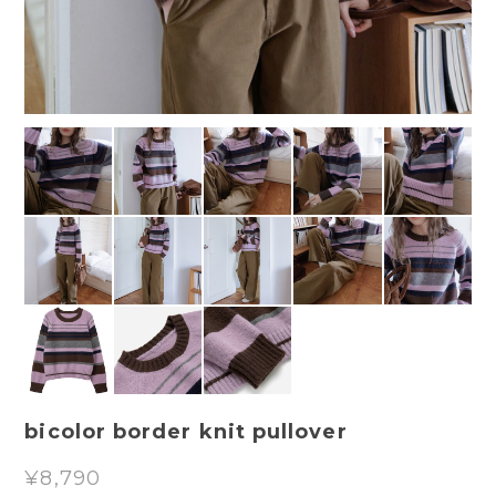
bicolor border knit pullover
¥8,790