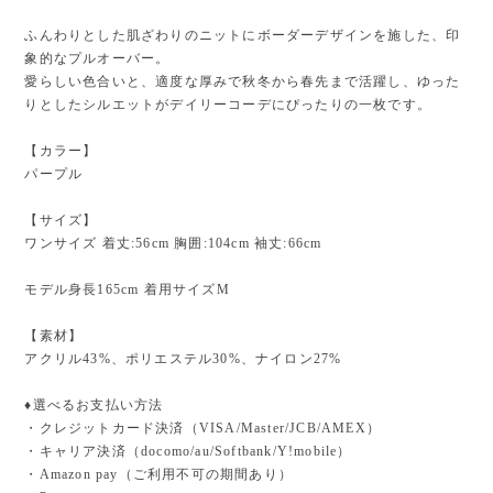
ふんわりとした肌ざわりのニットにボーダーデザインを施した、印
象的なプルオーバー。
愛らしい色合いと、適度な厚みで秋冬から春先まで活躍し、ゆった
りとしたシルエットがデイリーコーデにぴったりの一枚です。
【カラー】
パープル
【サイズ】
ワンサイズ 着丈:56cm 胸囲:104cm 袖丈:66cm
モデル身長165cm 着用サイズM
【素材】
アクリル43%、ポリエステル30%、ナイロン27%
♦︎選べるお支払い方法
・クレジットカード決済（VISA/Master/JCB/AMEX）
・キャリア決済（docomo/au/Softbank/Y!mobile）
・Amazon pay（ご利用不可の期間あり）