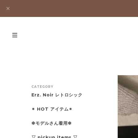
CATEGORY
Erz. Noir レトロシック
✴︎ HOT アイテム✴︎
❇︎モデルさん着用❇︎
▽ pickup items ▽