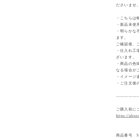
ださいませ
・こちらは
・新品未使
・明らかな
ます。
ご確認後、
・仕入れ工
ざいます。
・商品の色
なる場合が
・イメージ
・ご注文後
—————
ご購入前に
https://alro
商品番号 SS