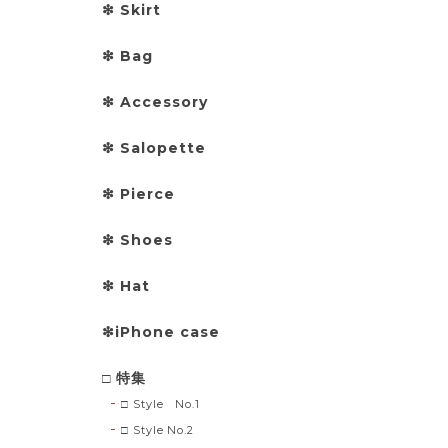
❇︎ Skirt
❇︎ Bag
❇︎ Accessory
❇︎ Salopette
❇︎ Pierce
❇︎ Shoes
❇︎ Hat
❇︎iPhone case
□ 特集
□ Style No.1
□ Style No.2