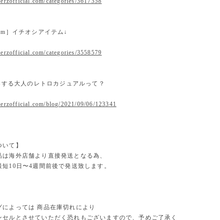
erzofficial.com/categories/3617358
 item］イチオシアイテム↓
erzofficial.com/categories/3558579
提案する大人のレトロカジュアルって？
.erzofficial.com/blog/2021/09/06/123341
ついて】
品は海外店舗より直接発送となる為、
最短10日〜4週間前後で発送致します。
グによっては 商品在庫切れにより
セルとさせていただく恐れもございますので、予めご了承く