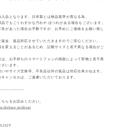
。
輸入品となります。日本製とは検品基準が異なる為、
用品でもごくわずかな汚れや ほつれがある場合もございます。
不良があった場合お手数ですが、お早めにご連絡をお願い致し
ご返金、返品対応させていただきますのでご安心ください。
場を変えることがあるため、記載サイズと若干異なる場合がご
味は、お手持ちのスマートフォンの画面によって実物と若干異
ございます。
違いやサイズ交換等、不良品以外の返品は対応出来かねます。
のキャンセルは、ご遠慮いただいております。
———————
こちらをお読みください。
om.thebase.in/about
202Y