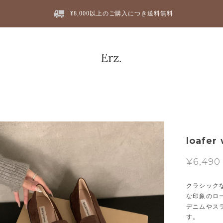
¥8,000以上のご購入につき送料無料
loafer
¥6,490
クラシック
な印象のロ
デニムやス
す。