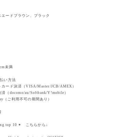
スエードブラウン、ブラック
cm未満
支払い方法
ード決済（VISA/Master/JCB/AMEX）
docomo/au/Softbank/Y!mobile）
n pay（ご利用不可の期間あり）
済
nking top 10 ✴︎ こちらから↓