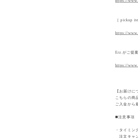
https://www.
［ pickup
https://www.
Erz.がご
https://www
【お届けに
こちらの商
ご入金から
◼️注意事項
・タイミン
注文キャン