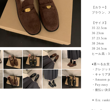
【カラー】
ブラウン、
【サイズ】
35 22.5cm
36 23cm
37 23.5cm
38 24cm
39 24.5cm
ヒール高：3
♦︎選べるお
・クレジットカ
・キャリア決済（
・Amazo
・Pay-easy
・後払い決
✴︎ Erz. ra