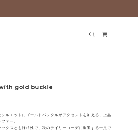
 with gold buckle
なシルエットにゴールドバックルがアクセントを加える、上品
ーファー。
ラックスとも好相性で、秋のデイリーコーデに重宝する一足で