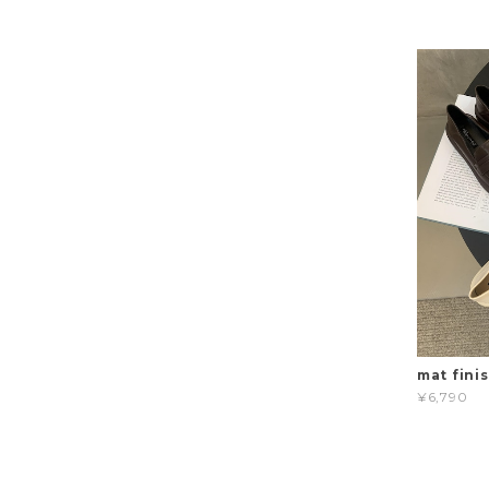
mat finis
¥6,790