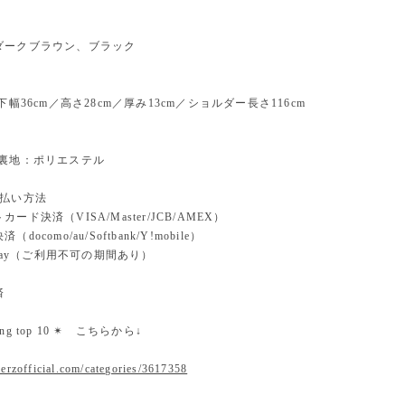
ダークブラウン、ブラック
下幅36cm／高さ28cm／厚み13cm／ショルダー長さ116cm
、裏地：ポリエステル
支払い方法
ード決済（VISA/Master/JCB/AMEX）
docomo/au/Softbank/Y!mobile）
n pay（ご利用不可の期間あり）
済
nking top 10 ✴︎ こちらから↓
erzofficial.com/categories/3617358