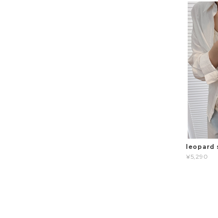
leopard 
¥5,290