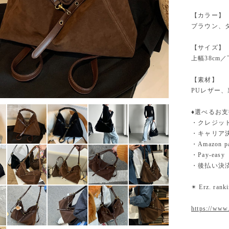
【カラー】
ブラウン、
【サイズ】
上幅38cm／
【素材】
PUレザー
♦︎選べるお
・クレジットカ
・キャリア決済（
・Amazo
・Pay-easy
・後払い決
✴︎ Erz. ra
https://www.