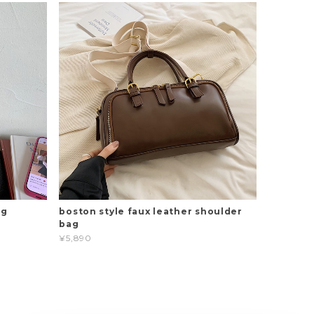
ag
boston style faux leather shoulder
bag
¥5,890