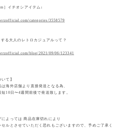
 item］イチオシアイテム↓
erzofficial.com/categories/3558579
提案する大人のレトロカジュアルって？
.erzofficial.com/blog/2021/09/06/123341
ついて】
品は海外店舗より直接発送となる為、
最短10日〜4週間前後で発送致します。
グによっては 商品在庫切れにより
セルとさせていただく恐れもございますので、予めご了承く
。