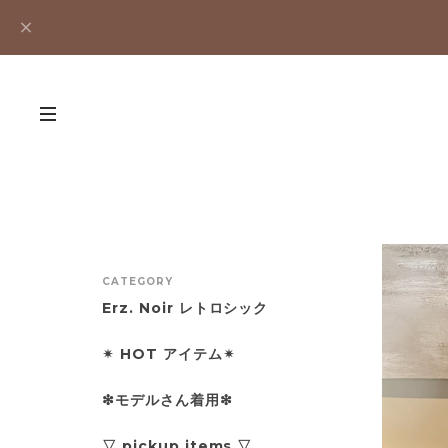
CATEGORY
Erz. Noir レトロシック
✴︎ HOT アイテム✴︎
❇︎モデルさん着用❇︎
▽ pickup items ▽