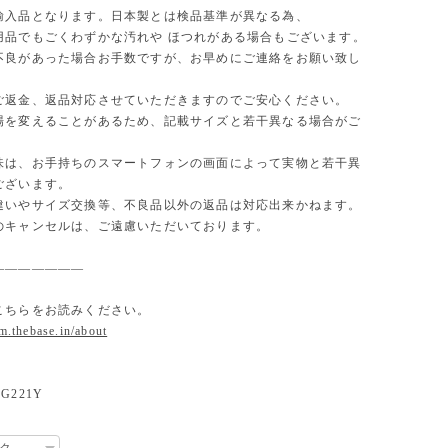
輸入品となります。日本製とは検品基準が異なる為、
用品でもごくわずかな汚れや ほつれがある場合もございます。
不良があった場合お手数ですが、お早めにご連絡をお願い致し
ご返金、返品対応させていただきますのでご安心ください。
場を変えることがあるため、記載サイズと若干異なる場合がご
味は、お手持ちのスマートフォンの画面によって実物と若干異
ございます。
違いやサイズ交換等、不良品以外の返品は対応出来かねます。
のキャンセルは、ご遠慮いただいております。
———————
こちらをお読みください。
om.thebase.in/about
G221Y