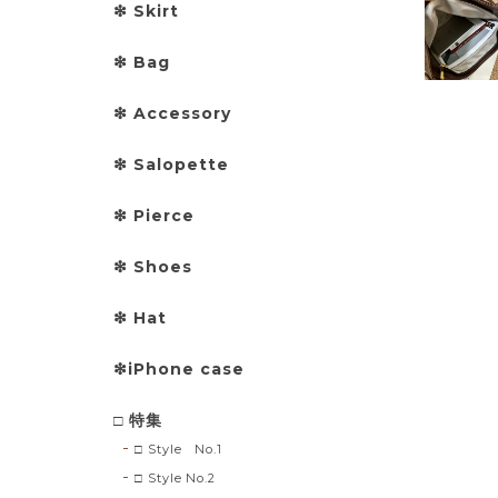
❇︎ Skirt
❇︎ Bag
❇︎ Accessory
❇︎ Salopette
❇︎ Pierce
❇︎ Shoes
❇︎ Hat
❇︎iPhone case
□ 特集
□ Style No.1
□ Style No.2