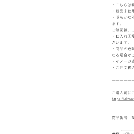
・こちらは
・新品未使
・明らかな
ます。
ご確認後、
・仕入れ工
ざいます。
・商品の色
なる場合が
・イメージ
・ご注文後
—————
ご購入前に
https://alro
商品番号 B