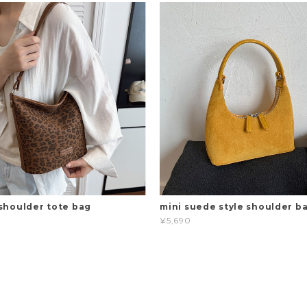
shoulder tote bag
mini suede style shoulder b
¥5,690