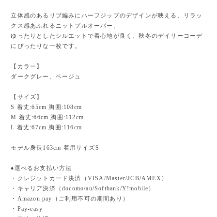
立体感のあるリブ編みにハーフジップのデザインが映える、リラッ
クス感あふれるニットプルオーバー。
ゆったりとしたシルエットで着心地が良く、秋冬のデイリーコーデ
にぴったりな一枚です。
【カラー】
ダークグレー、ベージュ
【サイズ】
S 着丈:65cm 胸囲:108cm
M 着丈:66cm 胸囲:112cm
L 着丈:67cm 胸囲:116cm
モデル身長163cm 着用サイズS
♦︎選べるお支払い方法
・クレジットカード決済（VISA/Master/JCB/AMEX）
・キャリア決済（docomo/au/Softbank/Y!mobile）
・Amazon pay（ご利用不可の期間あり）
・Pay-easy