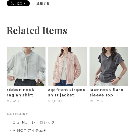
通報する
Related Items
ribbon neck
zip front striped
lace neck flare
raglan shirt
shirt jacket
sleeve top
¥7,490
¥7,890
¥6,890
CATEGORY
Erz. Noir レトロシック
✴︎ HOT アイテム✴︎