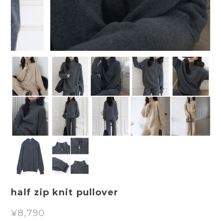
half zip knit pullover
¥8,790