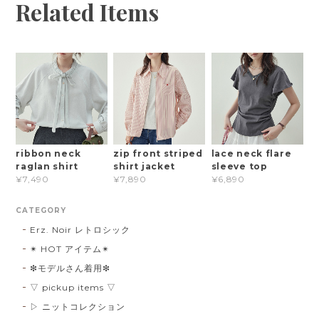
Related Items
ribbon neck
zip front striped
lace neck flare
raglan shirt
shirt jacket
sleeve top
¥7,490
¥7,890
¥6,890
CATEGORY
Erz. Noir レトロシック
✴︎ HOT アイテム✴︎
❇︎モデルさん着用❇︎
▽ pickup items ▽
▷ ニットコレクション