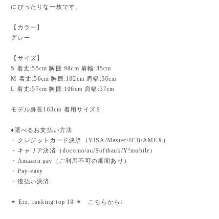
にぴったりな一枚です。
【カラー】
グレー
【サイズ】
S 着丈:55cm 胸囲:98cm 肩幅:35cm
M 着丈:56cm 胸囲:102cm 肩幅:36cm
L 着丈:57cm 胸囲:106cm 肩幅:37cm
モデル身長163cm 着用サイズS
♦︎選べるお支払い方法
・クレジットカード決済（VISA/Master/JCB/AMEX）
・キャリア決済（docomo/au/Softbank/Y!mobile）
・Amazon pay（ご利用不可の期間あり）
・Pay-easy
・後払い決済
✴︎ Erz. ranking top 10 ✴︎ こちらから↓