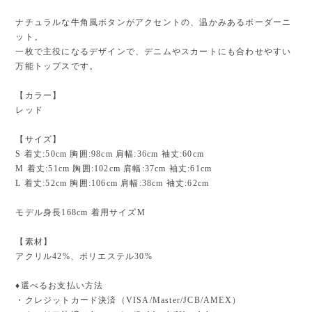
ナチュラルな牛角風ボタンがアクセントの、温かみあるボーダーニ
ット。
一枚で主役になるデザインで、デニムやスカートにも合わせやすい
万能トップスです。
【カラー】
レッド
【サイズ】
S 着丈:50cm 胸囲:98cm 肩幅:36cm 袖丈:60cm
M 着丈:51cm 胸囲:102cm 肩幅:37cm 袖丈:61cm
L 着丈:52cm 胸囲:106cm 肩幅:38cm 袖丈:62cm
モデル身長168cm 着用サイズM
【素材】
アクリル42%、ポリエステル30%
♦︎選べるお支払い方法
・クレジットカード決済（VISA/Master/JCB/AMEX）