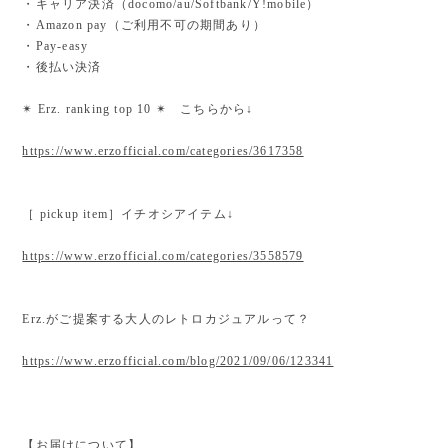
・キャリア決済（docomo/au/Softbank/Y!mobile）
・Amazon pay（ご利用不可の期間あり）
・Pay-easy
・後払い決済
✴︎ Erz. ranking top 10 ✴︎ こちらから↓
https://www.erzofficial.com/categories/3617358
［ pickup item］イチオシアイテム↓
https://www.erzofficial.com/categories/3558579
Erz.がご提案する大人のレトロカジュアルって？
https://www.erzofficial.com/blog/2021/09/06/123341
【お届けについて】