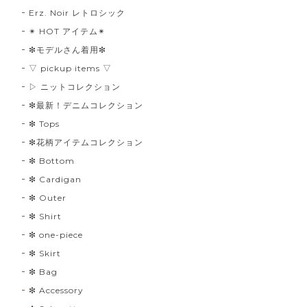
Erz. Noir レトロシック
✴︎ HOT アイテム✴︎
❇︎モデルさん着用❇︎
▽ pickup items ▽
▷ ニットコレクション
❇︎最新！デニムコレクション
❇︎ Tops
❇︎花柄アイテムコレクション
❇︎ Bottom
❇︎ Cardigan
❇︎ Outer
❇︎ Shirt
❇︎ one-piece
❇︎ Skirt
❇︎ Bag
❇︎ Accessory