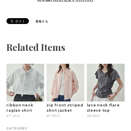
通報する
Related Items
ribbon neck
zip front striped
lace neck flare
raglan shirt
shirt jacket
sleeve top
¥7,490
¥7,890
¥6,890
CATEGORY