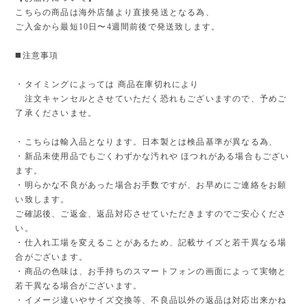
こちらの商品は海外店舗より直接発送となる為、
ご入金から最短10日〜4週間前後で発送致します。
◼️注意事項
・タイミングによっては 商品在庫切れにより
注文キャンセルとさせていただく恐れもございますので、予めご
了承くださいませ。
・こちらは輸入品となります。日本製とは検品基準が異なる為、
・新品未使用品でもごくわずかな汚れや ほつれがある場合もござい
ます。
・明らかな不良があった場合お手数ですが、お早めにご連絡をお願
い致します。
ご確認後、ご返金、返品対応させていただきますのでご安心くださ
い。
・仕入れ工場を変えることがあるため、記載サイズと若干異なる場
合がございます。
・商品の色味は、お手持ちのスマートフォンの画面によって実物と
若干異なる場合がございます。
・イメージ違いやサイズ交換等、不良品以外の返品は対応出来かね