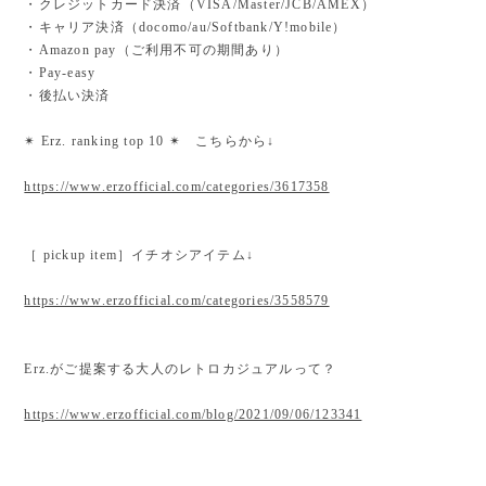
・クレジットカード決済（VISA/Master/JCB/AMEX）
・キャリア決済（docomo/au/Softbank/Y!mobile）
・Amazon pay（ご利用不可の期間あり）
・Pay-easy
・後払い決済
✴︎ Erz. ranking top 10 ✴︎ こちらから↓
https://www.erzofficial.com/categories/3617358
［ pickup item］イチオシアイテム↓
https://www.erzofficial.com/categories/3558579
Erz.がご提案する大人のレトロカジュアルって？
https://www.erzofficial.com/blog/2021/09/06/123341