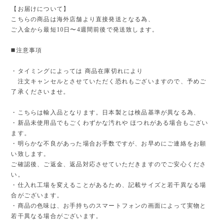
【お届けについて】
こちらの商品は海外店舗より直接発送となる為、
ご入金から最短10日〜4週間前後で発送致します。
◼️注意事項
・タイミングによっては 商品在庫切れにより
注文キャンセルとさせていただく恐れもございますので、予めご
了承くださいませ。
・こちらは輸入品となります。日本製とは検品基準が異なる為、
・新品未使用品でもごくわずかな汚れや ほつれがある場合もござい
ます。
・明らかな不良があった場合お手数ですが、お早めにご連絡をお願
い致します。
ご確認後、ご返金、返品対応させていただきますのでご安心くださ
い。
・仕入れ工場を変えることがあるため、記載サイズと若干異なる場
合がございます。
・商品の色味は、お手持ちのスマートフォンの画面によって実物と
若干異なる場合がございます。