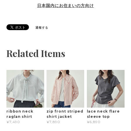
日本国内にお住まいの方向け
通報する
Related Items
ribbon neck
zip front striped
lace neck flare
raglan shirt
shirt jacket
sleeve top
¥7,490
¥7,890
¥6,890