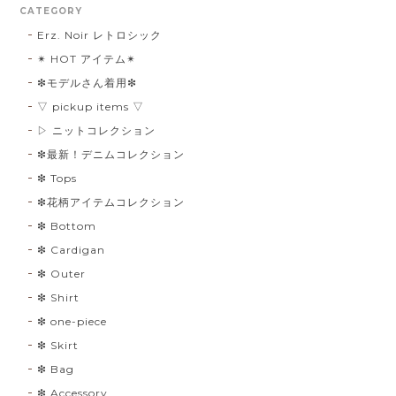
CATEGORY
Erz. Noir レトロシック
✴︎ HOT アイテム✴︎
❇︎モデルさん着用❇︎
▽ pickup items ▽
▷ ニットコレクション
❇︎最新！デニムコレクション
❇︎ Tops
❇︎花柄アイテムコレクション
❇︎ Bottom
❇︎ Cardigan
❇︎ Outer
❇︎ Shirt
❇︎ one-piece
❇︎ Skirt
❇︎ Bag
❇︎ Accessory