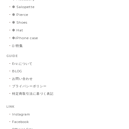
❇︎ Salopette
❇︎ Pierce
❇︎ Shoes
❇︎ Hat
❇︎iPhone case
□ 特集
GUIDE
Erz.について
BLOG
お問い合わせ
プライバシーポリシー
特定商取引法に基づく表記
LINK
Instagram
Facebook