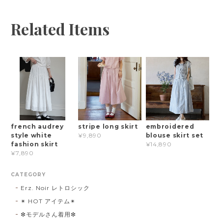
Related Items
french audrey
stripe long skirt
embroidered
style white
blouse skirt set
¥9,890
fashion skirt
¥14,890
¥7,890
CATEGORY
Erz. Noir レトロシック
✴︎ HOT アイテム✴︎
❇︎モデルさん着用❇︎